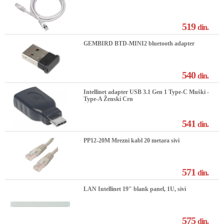
519
din.
GEMBIRD BTD-MINI2 bluetooth adapter
540
din.
Intellinet adapter USB 3.1 Gen 1 Type-C Muški -
Type-A Ženski Crn
541
din.
PP12-20M Mrezni kabl 20 metara sivi
571
din.
LAN Intellinet 19" blank panel, 1U, sivi
575
din.