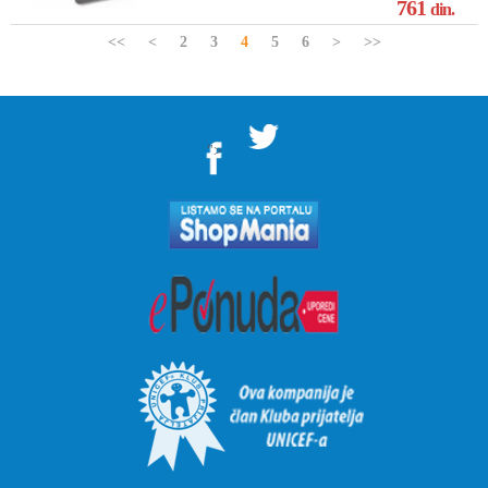
761
din.
<<
<
2
3
4
5
6
>
>>
">