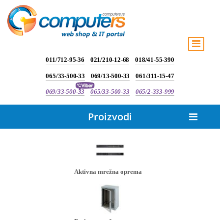
011/712-95-36
021/210-12-68
018/41-55-390
065/33-500-33
069/13-500-33
061/311-15-47
069/33-500-33
065/33-500-33
065/2-333-999
Proizvodi
Aktivna mrežna oprema