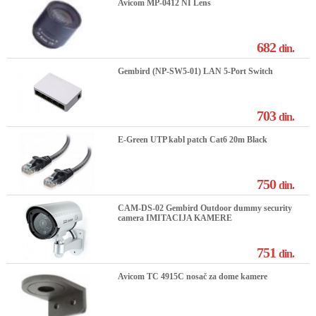
Avicom MP-0412 NI Lens
682
din.
Gembird (NP-SW5-01) LAN 5-Port Switch
703
din.
E-Green UTP kabl patch Cat6 20m Black
750
din.
CAM-DS-02 Gembird Outdoor dummy security
camera IMITACIJA KAMERE
751
din.
Avicom TC 4915C nosač za dome kamere