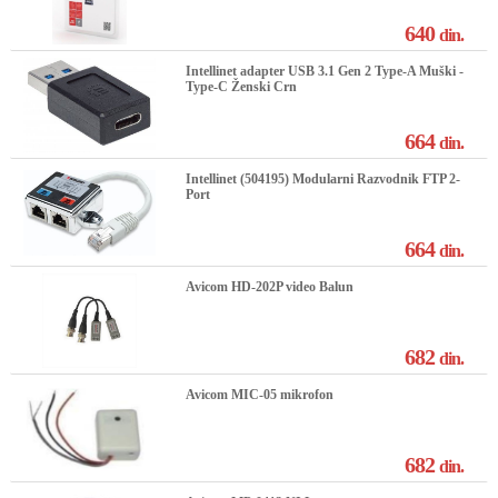
640
din.
Intellinet adapter USB 3.1 Gen 2 Type-A Muški -
Type-C Ženski Crn
664
din.
Intellinet (504195) Modularni Razvodnik FTP 2-
Port
664
din.
Avicom HD-202P video Balun
682
din.
Avicom MIC-05 mikrofon
682
din.