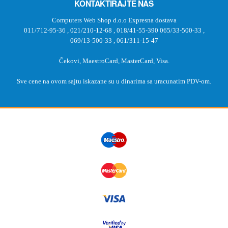
KONTAKTIRAJTE NAS
Computers Web Shop d.o.o Expresna dostava
011/712-95-36
,
021/210-12-68
,
018/41-55-390
065/33-500-33
,
069/13-500-33
,
061/311-15-47
Čekovi, MaestroCard, MasterCard, Visa.
Sve cene na ovom sajtu iskazane su u dinarima sa uracunatim PDV-om.