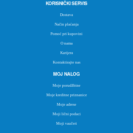
KORISNIČKI SERVIS
Dostava
Način plaćanja
Pomoć pri kupovini
O nama
Karijera
Kontaktirajte nas
MOJ NALOG
Moje porudžbine
Moje kreditne priznanice
Moje adrese
Moji lični podaci
Moji vaučeri