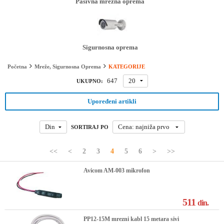
Pasivna mrežna oprema
Sigurnosna oprema
KATEGORIJE
Početna
Mreže, Sigurnosna Oprema
647
20
UKUPNO:
Upoređeni artikli
Din
Cena: najniža prvo
SORTIRAJ PO
<<
<
2
3
4
5
6
>
>>
Avicom AM-003 mikrofon
511
din.
PP12-15M mrezni kabl 15 metara sivi