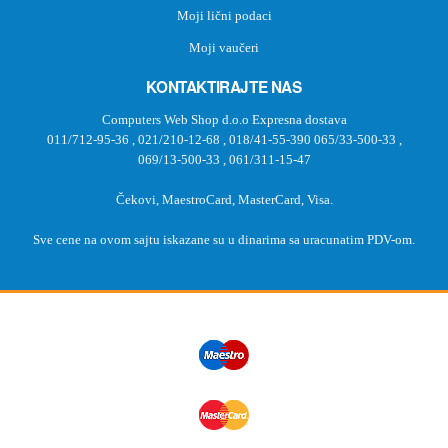
Moji lični podaci
Moji vaučeri
KONTAKTIRAJTE NAS
Computers Web Shop d.o.o Expresna dostava
011/712-95-36
,
021/210-12-68
,
018/41-55-390
065/33-500-33
,
069/13-500-33
,
061/311-15-47
Čekovi, MaestroCard, MasterCard, Visa.
Sve cene na ovom sajtu iskazane su u dinarima sa uracunatim PDV-om.