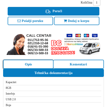
Količina
Poruči
Pošalji poruku
Dodaj u korpu
Opis
Komentari
Tehnička dokumentacija
Kapacitet
8GB
Interfejs
USB 2.0
Boja