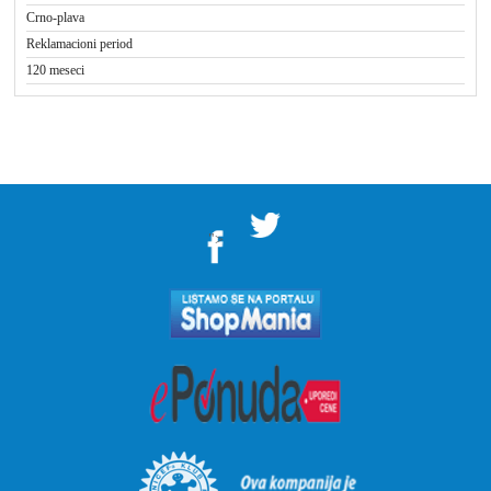
Crno-plava
Reklamacioni period
120 meseci
">