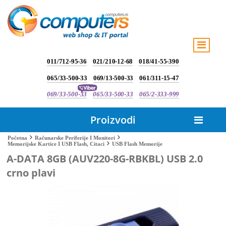
011/712-95-36
021/210-12-68
018/41-55-390
065/33-500-33
069/13-500-33
061/311-15-47
069/33-500-33
065/33-500-33
065/2-333-999
Proizvodi
Početna
Računarske Periferije I Monitori
USB Flash Memorije
Memorijske Kartice I USB Flash, Citaci
A-DATA 8GB (AUV220-8G-RBKBL) USB 2.0
crno plavi