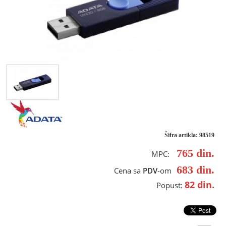
Šifra artikla: 98519
765
din.
MPC:
683
din.
Cena sa
PDV
-om
82
din.
Popust: