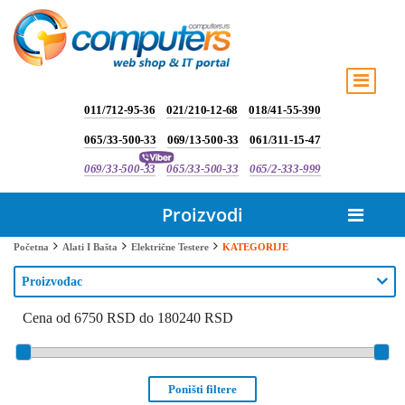
011/712-95-36
021/210-12-68
018/41-55-390
065/33-500-33
069/13-500-33
061/311-15-47
069/33-500-33
065/33-500-33
065/2-333-999
Proizvodi
KATEGORIJE
Početna
Alati I Bašta
Električne Testere
Proizvođac
Cena od 6750 RSD do 180240 RSD
Poništi filtere