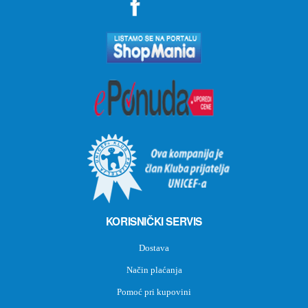
">
KORISNIČKI SERVIS
Dostava
Način plaćanja
Pomoć pri kupovini