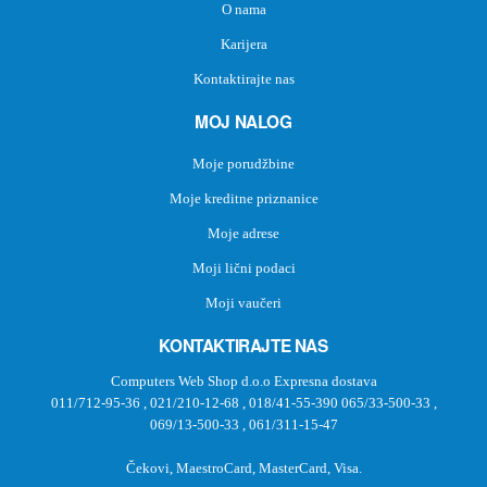
O nama
Karijera
Kontaktirajte nas
MOJ NALOG
Moje porudžbine
Moje kreditne priznanice
Moje adrese
Moji lični podaci
Moji vaučeri
KONTAKTIRAJTE NAS
Computers Web Shop d.o.o Expresna dostava
011/712-95-36
,
021/210-12-68
,
018/41-55-390
065/33-500-33
,
069/13-500-33
,
061/311-15-47
Čekovi, MaestroCard, MasterCard, Visa.