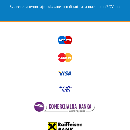
Sve cene na ovom sajtu iskazane su u dinarima sa uracunatim PDV-om.