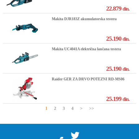
22.879
din.
Makita DJR183Z akumulatorska testera
25.190
din.
Makita UC4041A električna lančana testera
25.190
din.
Raider GER ZA DRVO POTEZNI RD-MS06
25.199
din.
1
2
3
4
>
>>