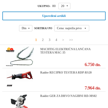
80
20
UKUPNO:
Upoređeni artikli
Din
Cena: najniža prvo
SORTIRAJ PO
1
2
3
4
>
>>
MACHTIG ELEKTRIČNA LANČANA
TESTERA MAC-35
6.750
din.
Raider RECIPRO TESTERA RDP-RS20
7.964
din.
Raider GER ZA DRVO NAGIBNI RD-MS02