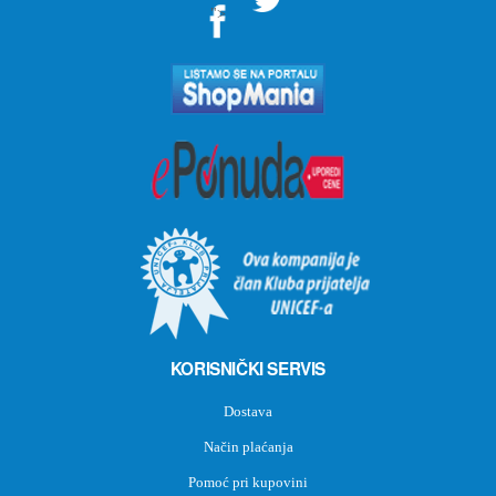
">
KORISNIČKI SERVIS
Dostava
Način plaćanja
Pomoć pri kupovini