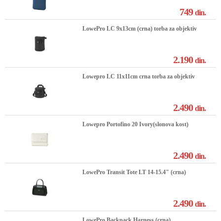
749
din.
LowePro LC 9x13cm (crna) torba za objektiv
2.190
din.
Lowepro LC 11x11cm crna torba za objektiv
2.490
din.
Lowepro Portofino 20 Ivory(slonova kost)
2.490
din.
LowePro Transit Tote LT 14-15.4" (crna)
2.490
din.
LowePro Backpack Harness (crna)