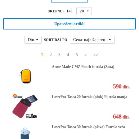
141
20
UKUPNO:
Upoređeni artikli
Din
Cena: najniža prvo
SORTIRAJ PO
1
2
3
4
5
>
>>
Acme Made CMZ Pouch futrola (Zuta)
590
din.
LowePro Tasca 20 futrola (pink) Futrola manja
648
din.
LowePro Tasca 30 futrola (plava) Futrola veća