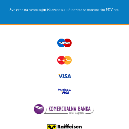
Sve cene na ovom sajtu iskazane su u dinarima sa uracunatim PDV-om.