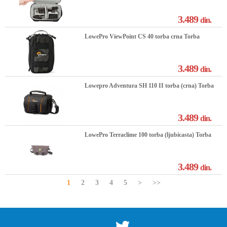
3.489
din.
LowePro ViewPoint CS 40 torba crna Torba
3.489
din.
Lowepro Adventura SH 110 II torba (crna) Torba
3.489
din.
LowePro Terraclime 100 torba (ljubicasta) Torba
3.489
din.
1
2
3
4
5
>
>>