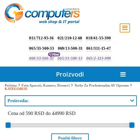
011/712-95-36
021/210-12-68
018/41-55-390
065/33-500-33
069/13-500-33
061/311-15-47
069/33-500-33
065/33-500-33
065/2-333-999
Proizvodi
Početna
Foto Aparati, Kamere, Dronovi
Torbe Za Profesionalnu AV Opremu
KATEGORIJE
Proizvođac
Cena od 590 RSD do 44990 RSD
Poništi filtere