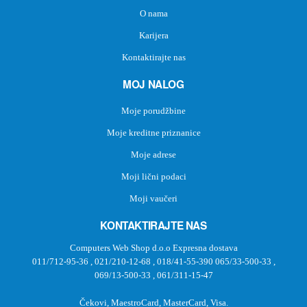
O nama
Karijera
Kontaktirajte nas
MOJ NALOG
Moje porudžbine
Moje kreditne priznanice
Moje adrese
Moji lični podaci
Moji vaučeri
KONTAKTIRAJTE NAS
Computers Web Shop d.o.o Expresna dostava
011/712-95-36
,
021/210-12-68
,
018/41-55-390
065/33-500-33
,
069/13-500-33
,
061/311-15-47
Čekovi, MaestroCard, MasterCard, Visa.