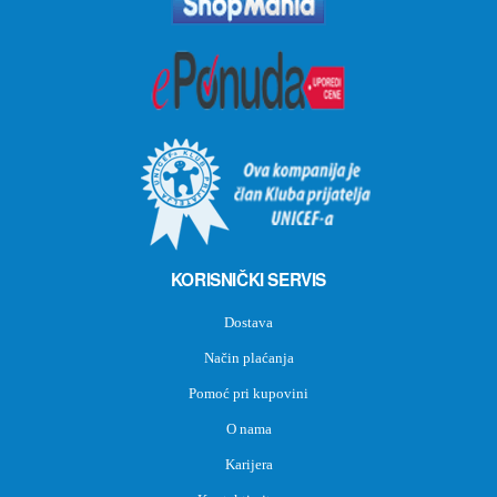
KORISNIČKI SERVIS
Dostava
Način plaćanja
Pomoć pri kupovini
O nama
Karijera