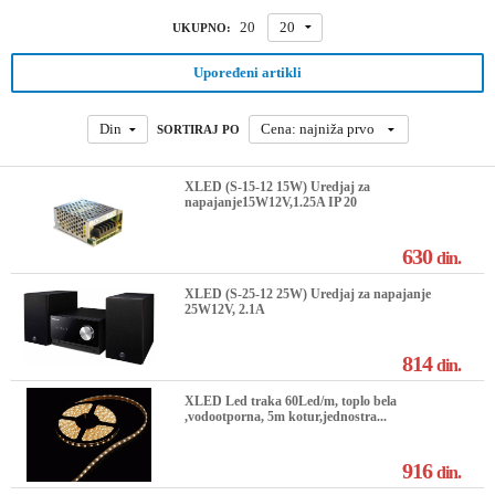
20
20
UKUPNO:
Upoređeni artikli
Din
Cena: najniža prvo
SORTIRAJ PO
XLED (S-15-12 15W) Uredjaj za
napajanje15W12V,1.25A IP 20
630
din.
XLED (S-25-12 25W) Uredjaj za napajanje
25W12V, 2.1A
814
din.
XLED Led traka 60Led/m, toplo bela
,vodootporna, 5m kotur,jednostra...
916
din.