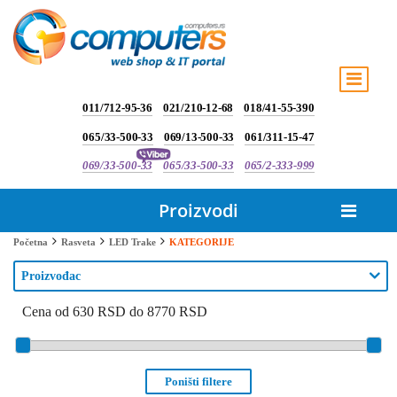
011/712-95-36
021/210-12-68
018/41-55-390
065/33-500-33
069/13-500-33
061/311-15-47
069/33-500-33
065/33-500-33
065/2-333-999
Proizvodi
KATEGORIJE
Početna
Rasveta
LED Trake
Proizvođac
Cena od 630 RSD do 8770 RSD
Poništi filtere