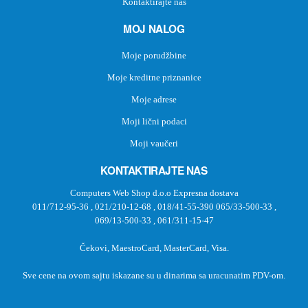
Kontaktirajte nas
MOJ NALOG
Moje porudžbine
Moje kreditne priznanice
Moje adrese
Moji lični podaci
Moji vaučeri
KONTAKTIRAJTE NAS
Computers Web Shop d.o.o Expresna dostava
011/712-95-36
,
021/210-12-68
,
018/41-55-390
065/33-500-33
,
069/13-500-33
,
061/311-15-47
Čekovi, MaestroCard, MasterCard, Visa.
Sve cene na ovom sajtu iskazane su u dinarima sa uracunatim PDV-om.