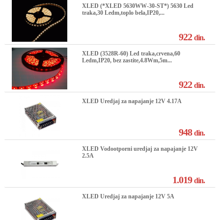
XLED (*XLED 5630WW-30-ST*) 5630 Led
traka,30 Ledm,toplo bela,IP20,...
922
din.
XLED (3528R-60) Led traka,crvena,60
Ledm,IP20, bez zastite,4.8Wm,5m...
922
din.
XLED Uredjaj za napajanje 12V 4.17A
948
din.
XLED Vodootporni uredjaj za napajanje 12V
2.5A
1.019
din.
XLED Uredjaj za napajanje 12V 5A