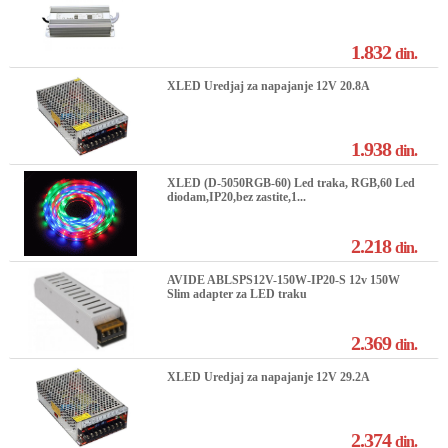
1.832
din.
XLED Uredjaj za napajanje 12V 20.8A
1.938
din.
XLED (D-5050RGB-60) Led traka, RGB,60 Led
diodam,IP20,bez zastite,1...
2.218
din.
AVIDE ABLSPS12V-150W-IP20-S 12v 150W
Slim adapter za LED traku
2.369
din.
XLED Uredjaj za napajanje 12V 29.2A
2.374
din.