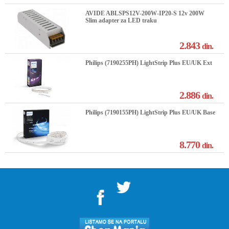
AVIDE ABLSPS12V-200W-IP20-S 12v 200W
Slim adapter za LED traku
2.843
din.
Philips (7190255PH) LightStrip Plus EU/UK Ext
2.886
din.
Philips (7190155PH) LightStrip Plus EU/UK Base
8.770
din.
">