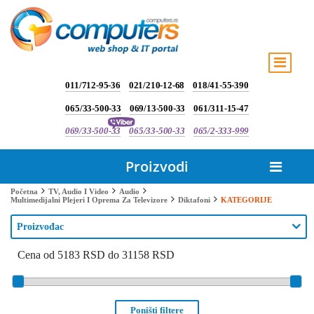
011/712-95-36
021/210-12-68
018/41-55-390
065/33-500-33
069/13-500-33
061/311-15-47
069/33-500-33
065/33-500-33
065/2-333-999
Proizvodi
Početna
TV, Audio I Video
Audio
KATEGORIJE
Multimedijalni Plejeri I Oprema Za Televizore
Diktafoni
Proizvođac
Cena od 5183 RSD do 31158 RSD
Poništi filtere