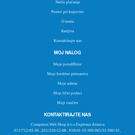
Način plaćanja
Pomoć pri kupovini
O nama
Karijera
Kontaktirajte nas
MOJ NALOG
Moje porudžbine
Moje kreditne priznanice
Moje adrese
Moji lični podaci
Moji vaučeri
KONTAKTIRAJTE NAS
Computers Web Shop d.o.o Expresna dostava
011/712-95-36
,
021/210-12-68
,
018/41-55-390
065/33-500-33
,