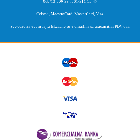
069/13-500-33
,
061/311-15-47
Čekovi, MaestroCard, MasterCard, Visa.
Sve cene na ovom sajtu iskazane su u dinarima sa uracunatim PDV-om.