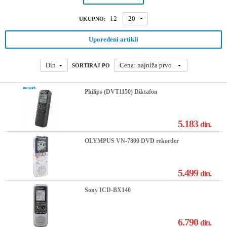
12
20
UKUPNO:
Upoređeni artikli
Din
Cena: najniža prvo
SORTIRAJ PO
Philips (DVT1150) Diktafon
5.183
din.
OLYMPUS VN-7800 DVD rekorder
5.499
din.
Sony ICD-BX140
6.790
din.