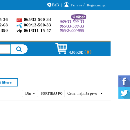
B
B
|
Prijava
/
Registracija
2
5-36
065/33-500-33
069/33-500-33
2-68
069/13-500-33
065/33-500-33
-390
061/311-15-47
065/2-333-999
0
0,00 RSD
">
 filtere
Din
Cena: najniža prvo
SORTIRAJ PO