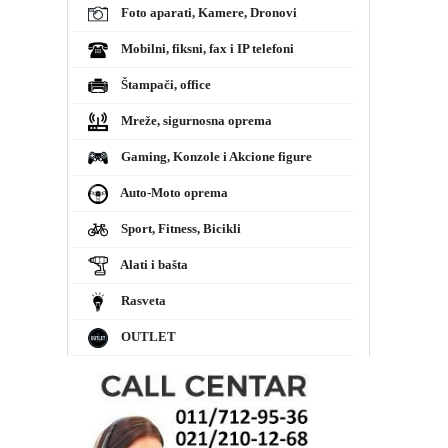
Foto aparati, Kamere, Dronovi
Mobilni, fiksni, fax i IP telefoni
Štampači, office
Mreže, sigurnosna oprema
Gaming, Konzole i Akcione figure
Auto-Moto oprema
Sport, Fitness, Bicikli
Alati i bašta
Rasveta
OUTLET