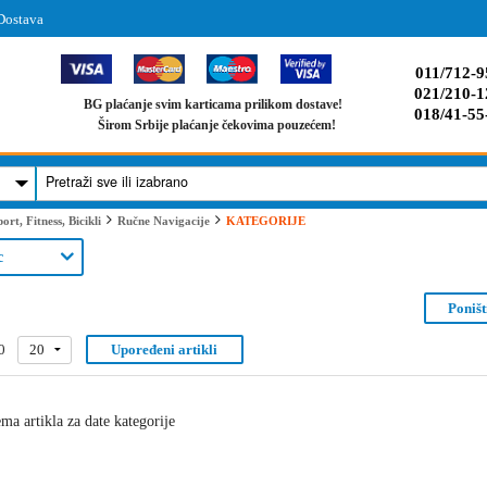
Dostava
011/712-9
021/210-1
BG plaćanje svim karticama prilikom dostave!
018/41-55
Širom Srbije plaćanje čekovima pouzećem!
KATEGORIJE
ort, Fitness, Bicikli
Ručne Navigacije
c
Poništi
0
20
Upoređeni artikli
ma artikla za date kategorije