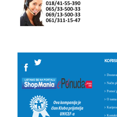
KORIS
">
Dostava
Način pl
Pomoć p
O nama
Karijera
Kontakti