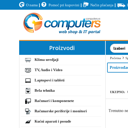
O nama
Pomoć pri kupovini
Način plaćanja
Proizvodi
Početna
Sp
Klima uredjaji
Proizvođa
TV, Audio i Video
Laptopovi i tableti
Bela tehnika
UKUPNO:
Računari i komponenete
Trenutno ne
Računarske periferije i monitori
Kućni aparati i posuđe