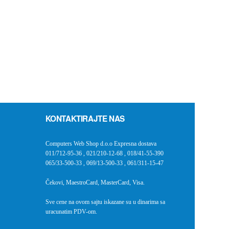
KONTAKTIRAJTE NAS
Computers Web Shop d.o.o Expresna dostava
011/712-95-36
,
021/210-12-68
,
018/41-55-390
065/33-500-33
,
069/13-500-33
,
061/311-15-47
Čekovi, MaestroCard, MasterCard, Visa.
Sve cene na ovom sajtu iskazane su u dinarima sa
uracunatim PDV-om.