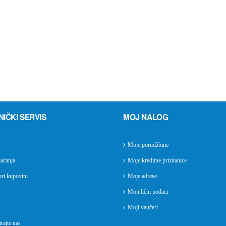
NIČKI SERVIS
MOJ NALOG
Moje porudžbine
aćanja
Moje kreditne priznanice
ri kupovini
Moje adrese
Moji lični podaci
Moji vaučeri
rajte nas