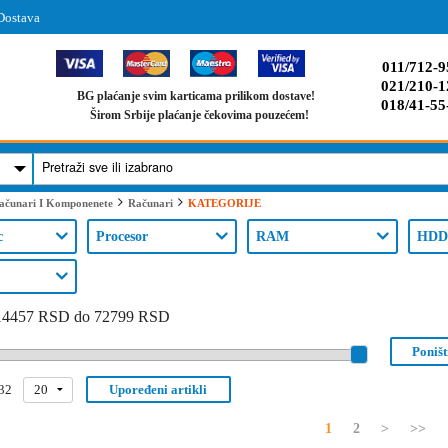
Dostava
011/712-9
021/210-1
BG plaćanje svim karticama prilikom dostave!
018/41-55
Širom Srbije plaćanje čekovima pouzećem!
KATEGORIJE
ačunari I Komponenete
Računari
c
Procesor
RAM
HDD
14457 RSD do 72799 RSD
Poništi
32
20
Upoređeni artikli
1
2
>
>>