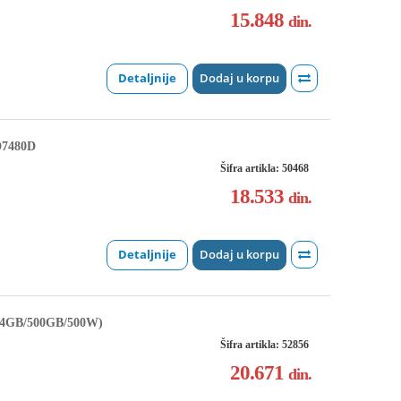
15.848
din.
Detaljnije
Dodaj u korpu
D7480D
Šifra artikla: 50468
18.533
din.
Detaljnije
Dodaj u korpu
/4GB/500GB/500W)
Šifra artikla: 52856
20.671
din.