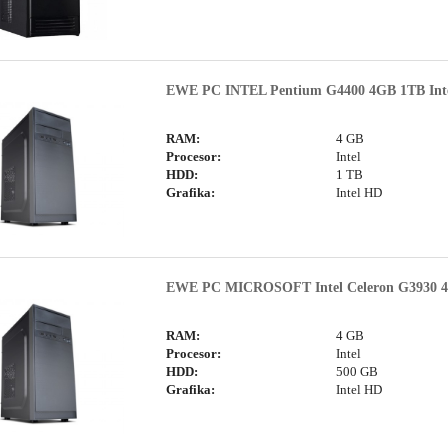
EWE PC INTEL Pentium G4400 4GB 1TB Int
RAM:
4 GB
Procesor:
Intel
HDD:
1 TB
Grafika:
Intel HD
EWE PC MICROSOFT Intel Celeron G3930 4G
RAM:
4 GB
Procesor:
Intel
HDD:
500 GB
Grafika:
Intel HD