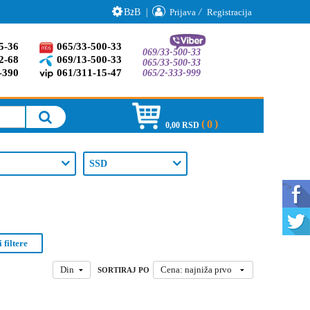
B
B
|
Prijava
/
Registracija
2
5-36
065/33-500-33
069/33-500-33
2-68
069/13-500-33
065/33-500-33
-390
061/311-15-47
065/2-333-999
0
0,00 RSD
SSD
">
 filtere
Din
Cena: najniža prvo
SORTIRAJ PO