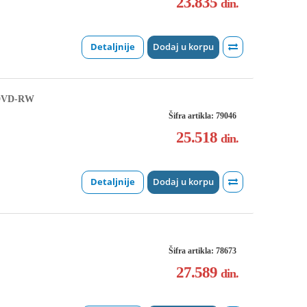
23.835
din.
Detaljnije
Dodaj u korpu
 DVD-RW
Šifra artikla: 79046
25.518
din.
Detaljnije
Dodaj u korpu
Šifra artikla: 78673
27.589
din.