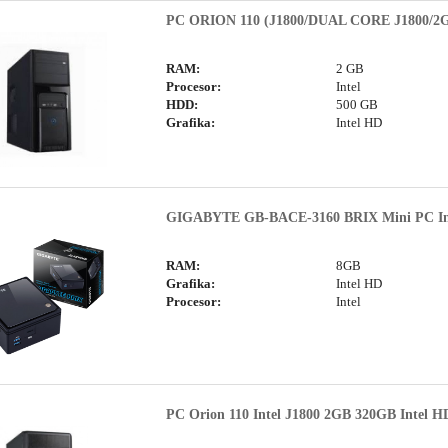
PC ORION 110 (J1800/DUAL CORE J1800/2
RAM:
2 GB
Procesor:
Intel
HDD:
500 GB
Grafika:
Intel HD
GIGABYTE GB-BACE-3160 BRIX Mini PC Intel
RAM:
8GB
Grafika:
Intel HD
Procesor:
Intel
PC Orion 110 Intel J1800 2GB 320GB Intel H