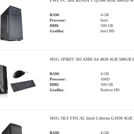
EWE PC MICROSOFT Q1900 4GB 500GB W
RAM:
4 GB
Procesor:
Intel
HDD:
500 GB
Grafika:
Intel HD
MSG SPIRIT 303 AMD A4-4020 4GB 500GB 
RAM:
4 GB
Procesor:
AMD
HDD:
500 GB
Grafika:
Radeon HD
MSG SKY FISCAL Intel Celeron G3930 4GB 
RAM:
4 GB