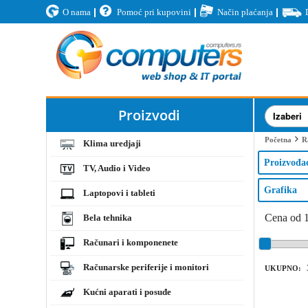
O nama
Pomoć pri kupovini
Način plaćanja
Proizvodi
Početna
R
Klima uredjaji
Proizvođa
TV, Audio i Video
Grafika
Laptopovi i tableti
Cena od 
Bela tehnika
Računari i komponenete
Računarske periferije i monitori
UKUPNO:
Kućni aparati i posuđe