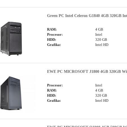
Green PC Intel Celeron G1840 4GB 320GB In
RAM:
4 GB
Procesor:
Intel
HDD:
320 GB
Grafika:
Intel HD
EWE PC MICROSOFT J1800 4GB 320GB Wi
Procesor:
Intel
RAM:
4 GB
HDD:
320 GB
Grafika:
Intel HD