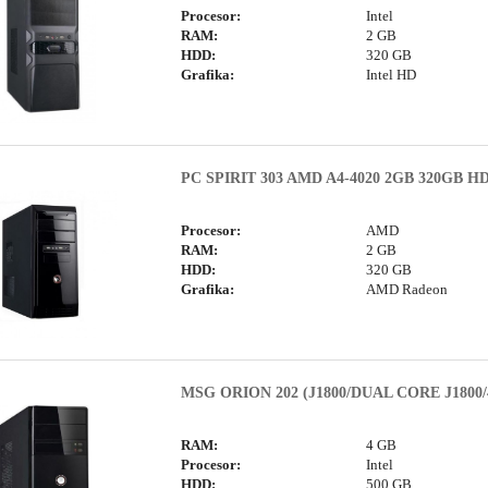
Procesor:
Intel
RAM:
2 GB
HDD:
320 GB
Grafika:
Intel HD
PC SPIRIT 303 AMD A4-4020 2GB 320GB H
Procesor:
AMD
RAM:
2 GB
HDD:
320 GB
Grafika:
AMD Radeon
MSG ORION 202 (J1800/DUAL CORE J1800
RAM:
4 GB
Procesor:
Intel
HDD:
500 GB