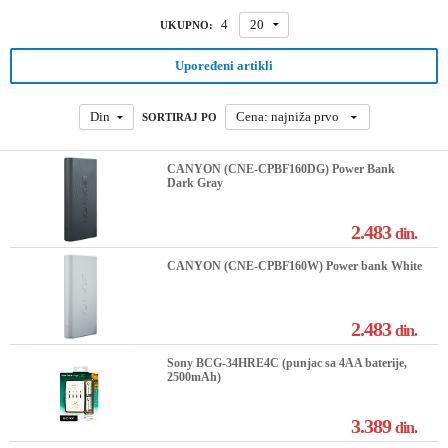
4
20
UKUPNO:
Upoređeni artikli
Din
Cena: najniža prvo
SORTIRAJ PO
CANYON (CNE-CPBF160DG) Power Bank
Dark Gray
2.483
din.
CANYON (CNE-CPBF160W) Power bank White
2.483
din.
Sony BCG-34HRE4C (punjac sa 4AA baterije,
2500mAh)
3.389
din.