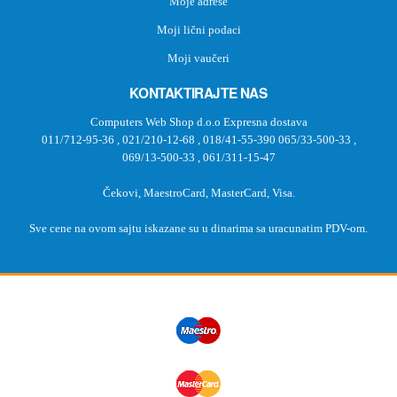
Moje adrese
Moji lični podaci
Moji vaučeri
KONTAKTIRAJTE NAS
Computers Web Shop d.o.o Expresna dostava
011/712-95-36
,
021/210-12-68
,
018/41-55-390
065/33-500-33
,
069/13-500-33
,
061/311-15-47
Čekovi, MaestroCard, MasterCard, Visa.
Sve cene na ovom sajtu iskazane su u dinarima sa uracunatim PDV-om.