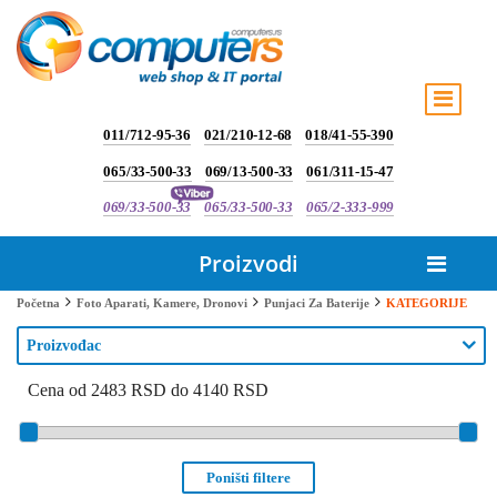
011/712-95-36
021/210-12-68
018/41-55-390
065/33-500-33
069/13-500-33
061/311-15-47
069/33-500-33
065/33-500-33
065/2-333-999
Proizvodi
KATEGORIJE
Početna
Foto Aparati, Kamere, Dronovi
Punjaci Za Baterije
Proizvođac
Cena od 2483 RSD do 4140 RSD
Poništi filtere