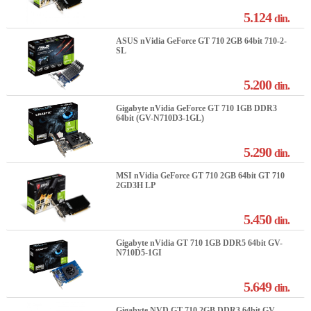
5.124
din.
ASUS nVidia GeForce GT 710 2GB 64bit 710-2-
SL
5.200
din.
Gigabyte nVidia GeForce GT 710 1GB DDR3
64bit (GV-N710D3-1GL)
5.290
din.
MSI nVidia GeForce GT 710 2GB 64bit GT 710
2GD3H LP
5.450
din.
Gigabyte nVidia GT 710 1GB DDR5 64bit GV-
N710D5-1GI
5.649
din.
Gigabyte NVD GT 710 2GB DDR3 64bit GV-