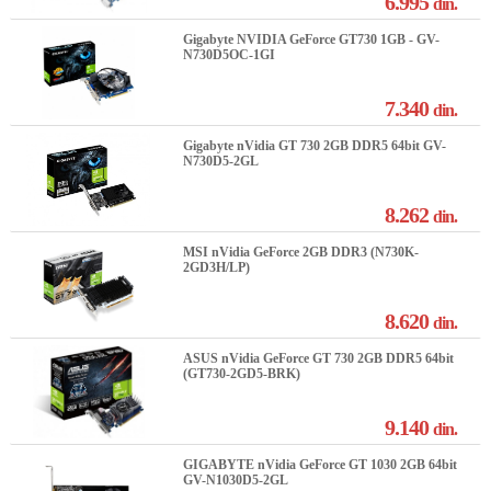
6.995
din.
Gigabyte NVIDIA GeForce GT730 1GB - GV-
N730D5OC-1GI
7.340
din.
Gigabyte nVidia GT 730 2GB DDR5 64bit GV-
N730D5-2GL
8.262
din.
MSI nVidia GeForce 2GB DDR3 (N730K-
2GD3H/LP)
8.620
din.
ASUS nVidia GeForce GT 730 2GB DDR5 64bit
(GT730-2GD5-BRK)
9.140
din.
GIGABYTE nVidia GeForce GT 1030 2GB 64bit
GV-N1030D5-2GL