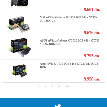
9.601
din.
MSI nVidia GeForce GT 730 2GB 64bit N730K-
2GD3OCV1
9.676
din.
ASUS nVidia GeForce GT 730 2GB 64bit GT730-
SL-2G-BRK-V2
9.795
din.
Asus NVD GT 730 2GB 64bit GT730-SL-2GD5-
BRK
9.950
din.
1
2
3
>
>>