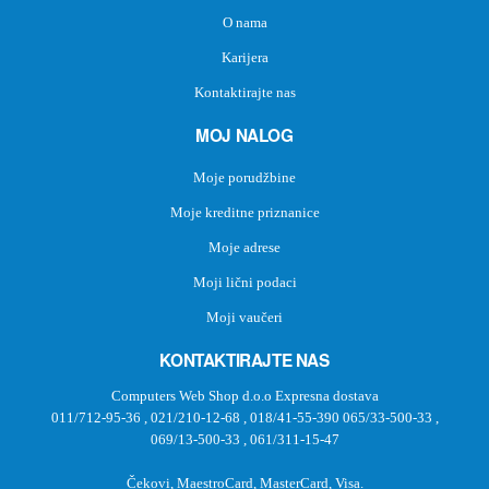
O nama
Karijera
Kontaktirajte nas
MOJ NALOG
Moje porudžbine
Moje kreditne priznanice
Moje adrese
Moji lični podaci
Moji vaučeri
KONTAKTIRAJTE NAS
Computers Web Shop d.o.o Expresna dostava
011/712-95-36
,
021/210-12-68
,
018/41-55-390
065/33-500-33
,
069/13-500-33
,
061/311-15-47
Čekovi, MaestroCard, MasterCard, Visa.