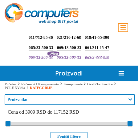
011/712-95-36
021/210-12-68
018/41-55-390
065/33-500-33
069/13-500-33
061/311-15-47
069/33-500-33
065/33-500-33
065/2-333-999
Proizvodi
Početna
Računari I Komponenete
Komponente
Grafičke Kartice
KATEGORIJE
PCI-E NVidia
Proizvođac
Cena od 3909 RSD do 117152 RSD
Poništi filtere