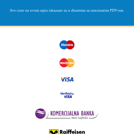
Sve cene na ovom sajtu iskazane su u dinarima sa uracunatim PDV-om.