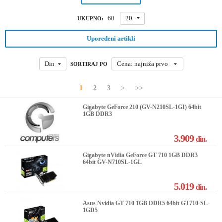
60
20
UKUPNO:
Upoređeni artikli
Din
Cena: najniža prvo
SORTIRAJ PO
1
2
3
>
>>
Gigabyte GeForce 210 (GV-N210SL-1GI) 64bit
1GB DDR3
3.909
din.
Gigabyte nVidia GeForce GT 710 1GB DDR3
64bit GV-N710SL-1GL
5.019
din.
Asus Nvidia GT 710 1GB DDR5 64bit GT710-SL-
1GD5