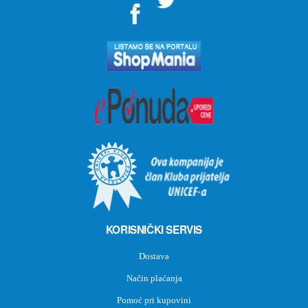
">
KORISNIČKI SERVIS
Dostava
Način plaćanja
Pomoć pri kupovini