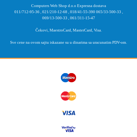
Computers Web Shop d.o.o Expresna dostava
011/712-95-36
,
021/210-12-68
,
018/41-55-390
065/33-500-33
,
069/13-500-33
,
061/311-15-47
Čekovi, MaestroCard, MasterCard, Visa.
Sve cene na ovom sajtu iskazane su u dinarima sa uracunatim PDV-om.