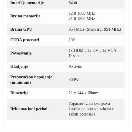
Interfejs memorije
64bit
v2.0 1600 MHz
Brzina memorije
v1.0 1800 MHz
Brzina GPU
954 MHz (Standard: 954 MHz)
CUDA procesori
192
1x HDMI, 1x DVI, 1x VGA
Povezivanje
D-sub
Hladjenje
Aktivno
Preporučeno napajanje
300W
(minimum)
Dimenzije
21 x 144 x 68mm
Zagarantovana sva prava
Reklamacioni period
kupaca po osnovu zakona o
zaštiti potrošača