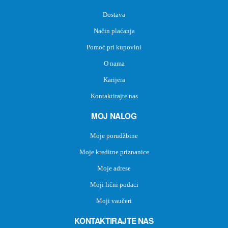
Dostava
Način plaćanja
Pomoć pri kupovini
O nama
Karijera
Kontaktirajte nas
MOJ NALOG
Moje porudžbine
Moje kreditne priznanice
Moje adrese
Moji lični podaci
Moji vaučeri
KONTAKTIRAJTE NAS