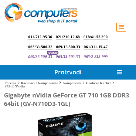
011/712-95-36
021/210-12-68
018/41-55-390
065/33-500-33
069/13-500-33
061/311-15-47
069/33-500-33
065/33-500-33
065/2-333-999
Proizvodi
Početna
Računari I Komponenete
Komponente
Grafičke Kartice
PCI-E NVidia
Gigabyte nVidia GeForce GT 710 1GB DDR3
64bit (GV-N710D3-1GL)