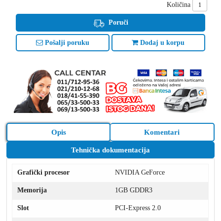
Količina
Poruči
Pošalji poruku
Dodaj u korpu
Opis
Komentari
Tehnička dokumentacija
Grafički procesor
NVIDIA GeForce
Memorija
1GB GDDR3
Slot
PCI-Express 2.0