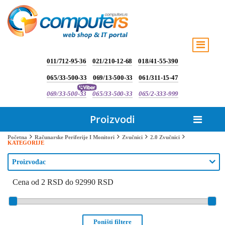
011/712-95-36
021/210-12-68
018/41-55-390
065/33-500-33
069/13-500-33
061/311-15-47
069/33-500-33
065/33-500-33
065/2-333-999
Proizvodi
Početna
Računarske Periferije I Monitori
Zvučnici
2.0 Zvučnici
KATEGORIJE
Proizvođac
Cena od 2 RSD do 92990 RSD
Poništi filtere