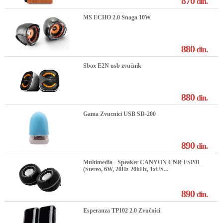
870
din.
MS ECHO 2.0 Snaga 10W
880
din.
Sbox E2N usb zvučnik
880
din.
Gama Zvucnici USB SD-200
890
din.
Multimedia - Speaker CANYON CNR-FSP01
(Stereo, 6W, 20Hz-20kHz, 1xUS...
890
din.
Esperanza TP102 2.0 Zvučnici