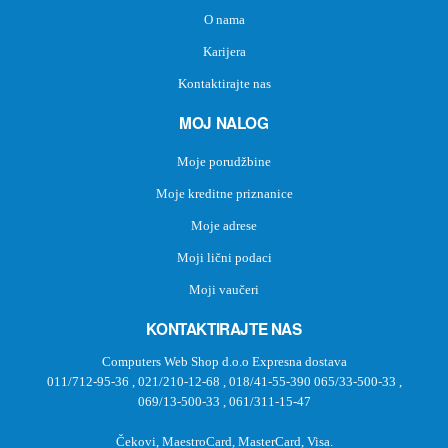
O nama
Karijera
Kontaktirajte nas
MOJ NALOG
Moje porudžbine
Moje kreditne priznanice
Moje adrese
Moji lični podaci
Moji vaučeri
KONTAKTIRAJTE NAS
Computers Web Shop d.o.o Expresna dostava
011/712-95-36
,
021/210-12-68
,
018/41-55-390
065/33-500-33
,
069/13-500-33
,
061/311-15-47
Čekovi, MaestroCard, MasterCard, Visa.