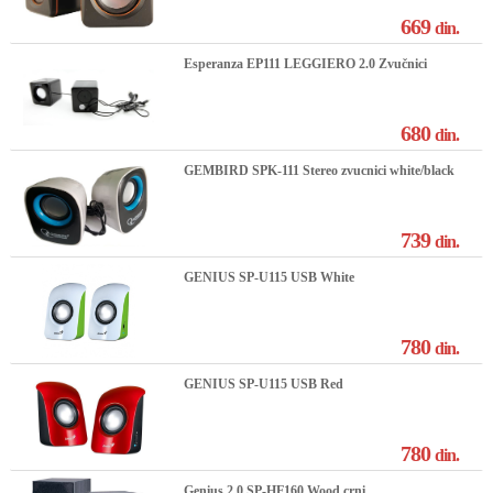
669
din.
Esperanza EP111 LEGGIERO 2.0 Zvučnici
680
din.
GEMBIRD SPK-111 Stereo zvucnici white/black
739
din.
GENIUS SP-U115 USB White
780
din.
GENIUS SP-U115 USB Red
780
din.
Genius 2.0 SP-HF160 Wood crni