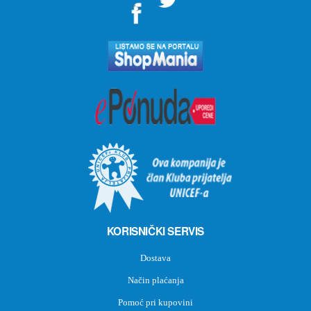
">
KORISNIČKI SERVIS
Dostava
Način plaćanja
Pomoć pri kupovini