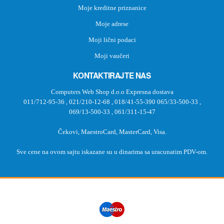
Moje kreditne priznanice
Moje adrese
Moji lični podaci
Moji vaučeri
KONTAKTIRAJTE NAS
Computers Web Shop d.o.o Expresna dostava
011/712-95-36
,
021/210-12-68
,
018/41-55-390
065/33-500-33
,
069/13-500-33
,
061/311-15-47
Čekovi, MaestroCard, MasterCard, Visa.
Sve cene na ovom sajtu iskazane su u dinarima sa uracunatim PDV-om.