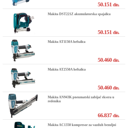
50.151
din.
Makita DST221Z akumulatorska spajalica
50.151
din.
Makita AT1150A heftalica
50.460
din.
Makita AT2550A heftalica
50.460
din.
Makita AN943K pneumatski zabijač eksera u
redeniku
66.837
din.
Makita AC1350 kompresor za vazduh bezuljni