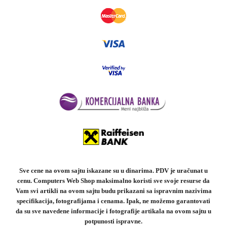
Sve cene na ovom sajtu iskazane su u dinarima. PDV je uračunat u
cenu. Computers Web Shop maksimalno koristi sve svoje resurse da
Vam svi artikli na ovom sajtu budu prikazani sa ispravnim nazivima
specifikacija, fotografijama i cenama. Ipak, ne možemo garantovati
da su sve navedene informacije i fotografije artikala na ovom sajtu u
potpunosti ispravne.