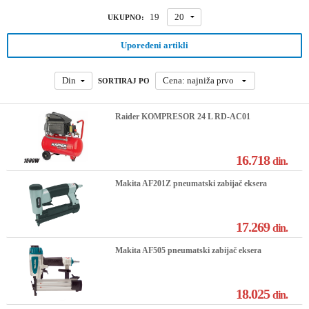
19
20
UKUPNO:
Upoređeni artikli
Din
Cena: najniža prvo
SORTIRAJ PO
Raider KOMPRESOR 24 L RD-AC01
16.718
din.
Makita AF201Z pneumatski zabijač eksera
17.269
din.
Makita AF505 pneumatski zabijač eksera
18.025
din.