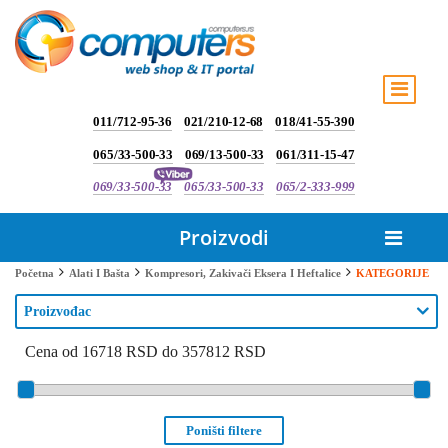
011/712-95-36
021/210-12-68
018/41-55-390
065/33-500-33
069/13-500-33
061/311-15-47
069/33-500-33
065/33-500-33
065/2-333-999
Proizvodi
KATEGORIJE
Početna
Alati I Bašta
Kompresori, Zakivači Eksera I Heftalice
Proizvođac
Cena od 16718 RSD do 357812 RSD
Poništi filtere