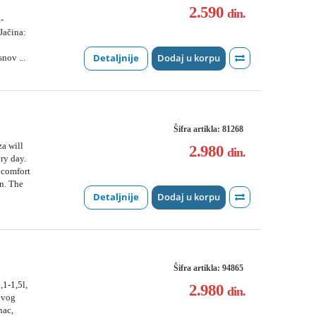
2.590
din.
-
Jačina:
Detaljnije
Dodaj u korpu
nov ...
Šifra artikla: 81268
a will
2.980
din.
ry day.
 comfort
n. The
Detaljnije
Dodaj u korpu
Šifra artikla: 94865
,1-1,5l,
2.980
din.
suvog
nac,