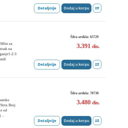
Detaljnije
Dodaj u korpu
Šifra artikla: 65729
 Mlin za
3.391
din.
tisak na
ganje1-2-3
undi
Detaljnije
Dodaj u korpu
Šifra artikla: 70738
matsko
3.480
din.
Strix Broj
te od
...
Detaljnije
Dodaj u korpu