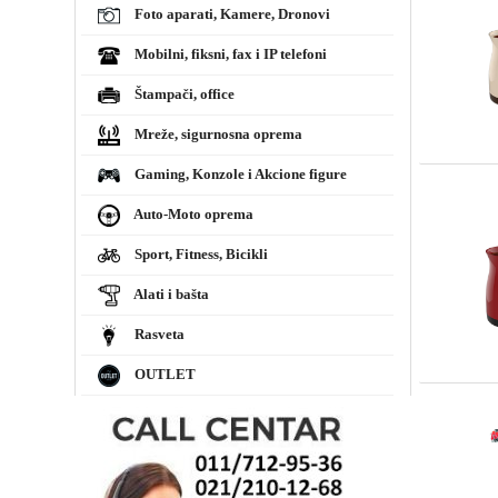
Foto aparati, Kamere, Dronovi
Mobilni, fiksni, fax i IP telefoni
Štampači, office
Mreže, sigurnosna oprema
Gaming, Konzole i Akcione figure
Auto-Moto oprema
Sport, Fitness, Bicikli
Alati i bašta
Rasveta
OUTLET