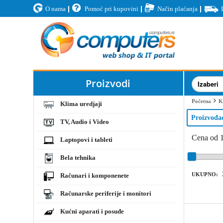
O nama
Pomoć pri kupovini
Način plaćanja
Proizvodi
Početna
K
Klima uredjaji
Proizvođa
TV, Audio i Video
Cena od 
Laptopovi i tableti
Bela tehnika
UKUPNO:
Računari i komponenete
Računarske periferije i monitori
Kućni aparati i posuđe