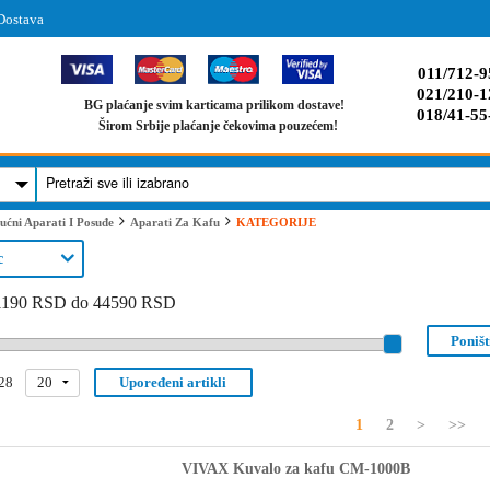
Dostava
011/712-9
021/210-1
BG plaćanje svim karticama prilikom dostave!
018/41-55
Širom Srbije plaćanje čekovima pouzećem!
KATEGORIJE
ućni Aparati I Posuđe
Aparati Za Kafu
c
1190 RSD do 44590 RSD
Poništi
28
20
Upoređeni artikli
1
2
>
>>
VIVAX Kuvalo za kafu CM-1000B