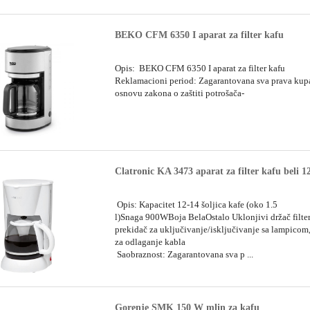
BEKO CFM 6350 I aparat za filter kafu
Opis: BEKO CFM 6350 I aparat za filter kafu
Reklamacioni period: Zagarantovana sva prava kup
osnovu zakona o zaštiti potrošača-
Clatronic KA 3473 aparat za filter kafu beli 12
Opis: Kapacitet 12-14 šoljica kafe (oko 1.5
l)Snaga 900WBoja BelaOstalo Uklonjivi držač filter
prekidač za uključivanje/isključivanje sa lampicom
za odlaganje kabla
Saobraznost: Zagarantovana sva p ...
Gorenje SMK 150 W mlin za kafu