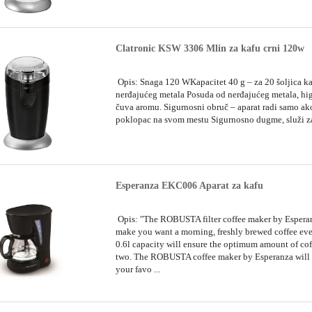
Clatronic KSW 3306 Mlin za kafu crni 120w
Opis: Snaga 120 WKapacitet 40 g – za 20 šoljica k
nerđajućeg metala Posuda od nerđajućeg metala, hig
čuva aromu. Sigurnosni obruč – aparat radi samo ak
poklopac na svom mestu Sigurnosno dugme, služi za 
Esperanza EKC006 Aparat za kafu
Opis: "The ROBUSTA filter coffee maker by Esperan
make you want a morning, freshly brewed coffee ever
0.6l capacity will ensure the optimum amount of cof
two. The ROBUSTA coffee maker by Esperanza will 
your favo ...