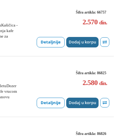
Šifra artikla: 66757
a
2.570
din.
uKašičica -
nja kafe
me za
Detaljnije
Dodaj u korpu
Šifra artikla: 86825
2.580
din.
pletuDozer
afe vrucom
osnovu
Detaljnije
Dodaj u korpu
Šifra artikla: 86826