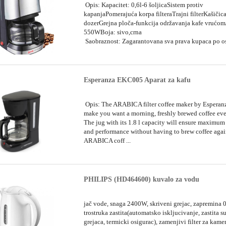
Opis: Kapacitet: 0,6l-6 šoljicaSistem protiv
kapanjaPomerajuća korpa filteraTrajni filterKašičica
dozerGrejna ploča-funkcija održavanja kafe vrućom
550WBoja: sivo,crna
Saobraznost: Zagarantovana sva prava kupaca po os
Esperanza EKC005 Aparat za kafu
Opis: The ARABICA filter coffee maker by Esperanz
make you want a morning, freshly brewed coffee eve
The jug with its 1.8 l capacity will ensure maximum
and performance without having to brew coffee agai
ARABICA coff ...
PHILIPS (HD464600) kuvalo za vodu
jač vode, snaga 2400W, skriveni grejac, zapremina 0
trostruka zastita(automatsko iskljucivanje, zastita 
grejaca, termicki osigurac), zamenjivi filter za kame