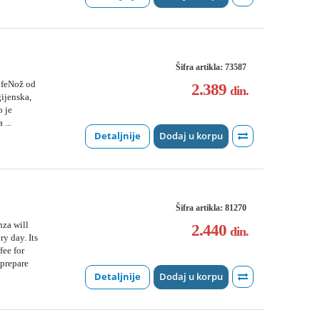
Šifra artikla: 73587
afeNož od
2.389
din.
ijenska,
o je
...
Detaljnije
Dodaj u korpu
Šifra artikla: 81270
za will
2.440
din.
y day. Its
fee for
prepare
Detaljnije
Dodaj u korpu