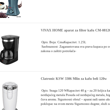
VIVAX HOME aparat za filter kafu CM-0812
Opis: Boja: CrnaKapacitet: 1.25L
Saobraznost: Zagarantovana sva prava kupaca po 
zakona o zaštiti potrošača-
Clatronic KSW 3306 Mlin za kafu beli 120w
Opis: Snaga 120 WKapacitet 40 g – za 20 šoljica k
nerđajućeg metala Posuda od nerđajućeg metala, hig
čuva aromu. Sigurnosni obruč – aparat radi samo ak
poklopac na svom mestu Sigurnosno dugme, služi za 