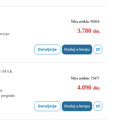
Šifra artikla: 92814
3.780
din.
aca po
Detaljnije
Dodaj u korpu
-14 š.k.
Šifra artikla: 75477
4.090
din.
a,
, pregrada
Detaljnije
Dodaj u korpu