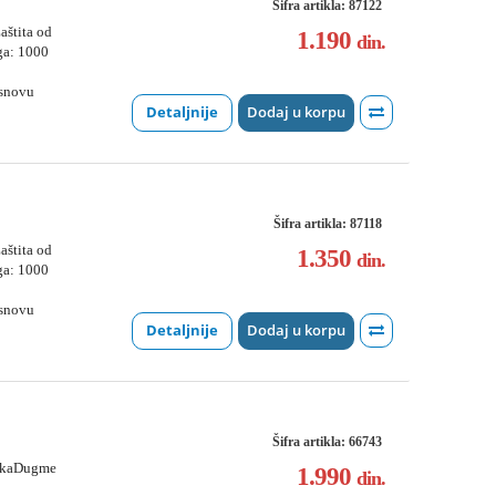
Šifra artikla: 87122
aštita od
1.190
din.
ga: 1000
osnovu
Detaljnije
Dodaj u korpu
Šifra artikla: 87118
aštita od
1.350
din.
ga: 1000
osnovu
Detaljnije
Dodaj u korpu
Šifra artikla: 66743
likaDugme
1.990
din.