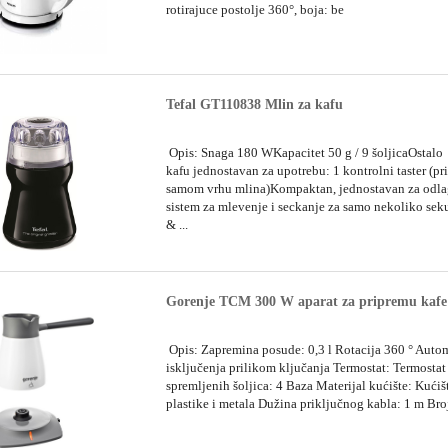
rotirajuce postolje 360°, boja: be
Tefal GT110838 Mlin za kafu
Opis: Snaga 180 WKapacitet 50 g / 9 šoljicaOstalo
kafu jednostavan za upotrebu: 1 kontrolni taster (pri
samom vrhu mlina)Kompaktan, jednostavan za odla
sistem za mlevenje i seckanje za samo nekoliko sek
& ...
Gorenje TCM 300 W aparat za pripremu kafe
Opis: Zapremina posude: 0,3 l Rotacija 360 ° Auto
isključenja prilikom ključanja Termostat: Termostat 
spremljenih šoljica: 4 Baza Materijal kućište: Kućiš
plastike i metala Dužina priključnog kabla: 1 m Broj 