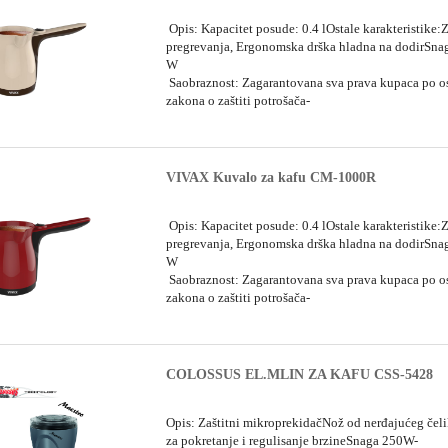
Opis: Kapacitet posude: 0.4 lOstale karakteristike:Z
pregrevanja, Ergonomska drška hladna na dodirSna
W
Saobraznost: Zagarantovana sva prava kupaca po 
zakona o zaštiti potrošača-
VIVAX Kuvalo za kafu CM-1000R
Opis: Kapacitet posude: 0.4 lOstale karakteristike:Z
pregrevanja, Ergonomska drška hladna na dodirSna
W
Saobraznost: Zagarantovana sva prava kupaca po 
zakona o zaštiti potrošača-
COLOSSUS EL.MLIN ZA KAFU CSS-5428
Opis: Zaštitni mikroprekidačNož od nerđajućeg če
za pokretanje i regulisanje brzineSnaga 250W-