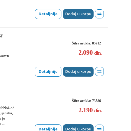
Detaljnije
Dodaj u korpu
6F
Šifra artikla: 85912
2.090
din.
osnovu
Detaljnije
Dodaj u korpu
Šifra artikla: 73586
afeNož od
2.190
din.
ijenska,
o je
...
Detaljnije
Dodaj u korpu