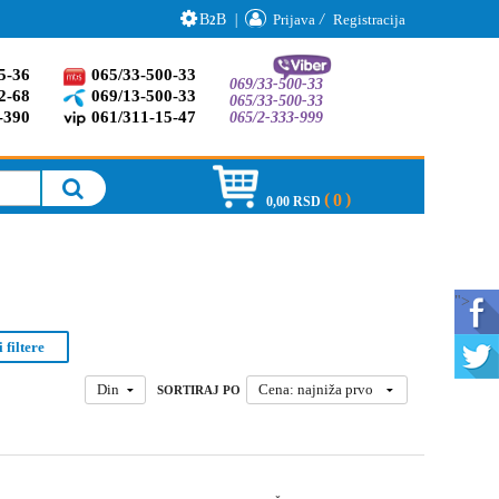
B
B
|
Prijava
/
Registracija
2
5-36
065/33-500-33
069/33-500-33
2-68
069/13-500-33
065/33-500-33
-390
061/311-15-47
065/2-333-999
0
0,00 RSD
">
 filtere
Din
Cena: najniža prvo
SORTIRAJ PO