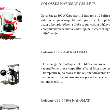
COLOSSUS KAFOMAT CSS-5450B
Opis: Snaga 800WKapacitet 1.2 litra (oko 12 šoljic
kafe)Pomerajuća korpa filteraTrajni filter u komplet
dozer u kompletuGrejna ploča sa funkcijom održava
vrućomPokazivač nivoa vodeBoja belo-crvenaDug
uključivanje / ...
Colossus CSS-5450 KAFOMAT
Opis: Snaga: 550WKapacitet: 0.6LSistem protiv
kapanjaPomerujuca korpa filteraTrajni filter u kom
u kompletuGrejna ploca sa funkcijom odrzavanja k
Saobraznost: Zagarantovana sva prava kupaca po 
zakona o zašti ...
Colossus CSS-5450A KAFOMAT