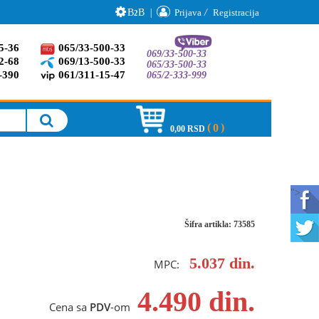
B
B
|
Prijava
/
Registracija
2
5-36
065/33-500-33
069/33-500-33
2-68
069/13-500-33
065/33-500-33
-390
061/311-15-47
065/2-333-999
0
0,00 RSD
">
Šifra artikla: 73585
5.037
din.
MPC:
4.490
din.
Cena sa
PDV
-om