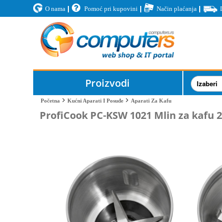
O nama
Pomoć pri kupovini
Način plaćanja
Proizvodi
Aparati Za Kafu
Početna
Kućni Aparati I Posuđe
ProfiCook PC-KSW 1021 Mlin za kafu 