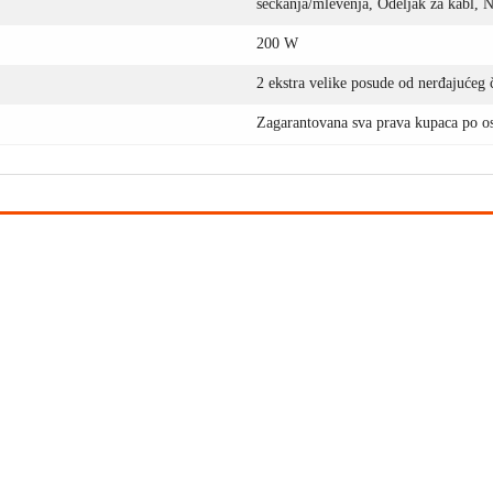
seckanja/mlevenja, Odeljak za kabl, 
200 W
2 ekstra velike posude od nerđajućeg 
Zagarantovana sva prava kupaca po os