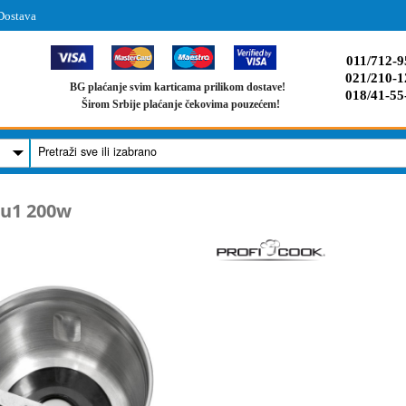
Dostava
011/712-9
021/210-1
BG plaćanje svim karticama prilikom dostave!
018/41-55
Širom Srbije plaćanje čekovima pouzećem!
2u1 200w