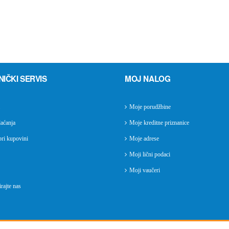
NIČKI SERVIS
MOJ NALOG
Moje porudžbine
aćanja
Moje kreditne priznanice
ri kupovini
Moje adrese
Moji lični podaci
Moji vaučeri
rajte nas