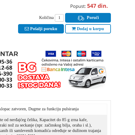
547
din.
Popust:
Količina
Poruči
Pošalji poruku
Dodaj u korpu
lopac zatvoren, Dugme za funkciju pulsiranja
šte od nerđajćeg čelika, Kapacitet do 85 g zrna kafe,
aki nož za seckanje (npr. začinskog bilja, oraha i sl.),
kanih ili samlevenih komadića određuje se dužinom trajanja