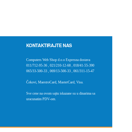
KONTAKTIRAJTE NAS
Computers Web Shop d.o.o Expresna dostava
011/712-95-36
,
021/210-12-68
,
018/41-55-390
065/33-500-33
,
069/13-500-33
,
061/311-15-47
Čekovi, MaestroCard, MasterCard, Visa.
Sve cene na ovom sajtu iskazane su u dinarima sa
uracunatim PDV-om.