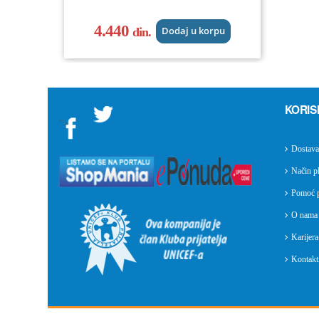
4.440
din.
Dodaj u korpu
KORIS
">
Dostava
Način pl
Pomoć p
O nama
Karijera
Kontakti