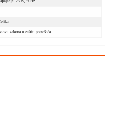
Napajanje: 230V, 50Hz
čelika
novu zakona o zaštiti potrošača