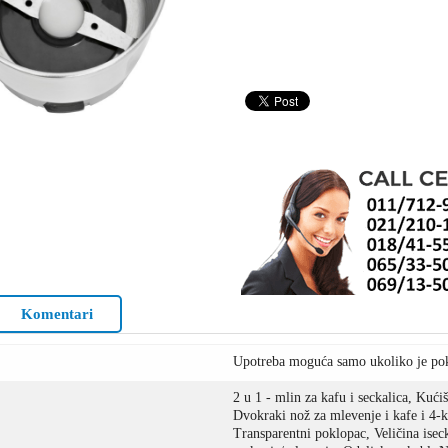
Komentari
Upotreba moguća samo ukoliko je pok
2 u 1 - mlin za kafu i seckalica, Kući
Dvokraki nož za mlevenje i kafe i 4-kr
Transparentni poklopac, Veličina isec