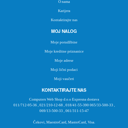
O nama
Karijera
Kontaktirajte nas
MOJ NALOG
Moje porudžbine
Moje kreditne priznanice
Moje adrese
Moji lični podaci
Moji vaučeri
KONTAKTIRAJTE NAS
Computers Web Shop d.o.o Expresna dostava
011/712-95-36
,
021/210-12-68
,
018/41-55-390
065/33-500-33
,
069/13-500-33
,
061/311-15-47
Čekovi, MaestroCard, MasterCard, Visa.