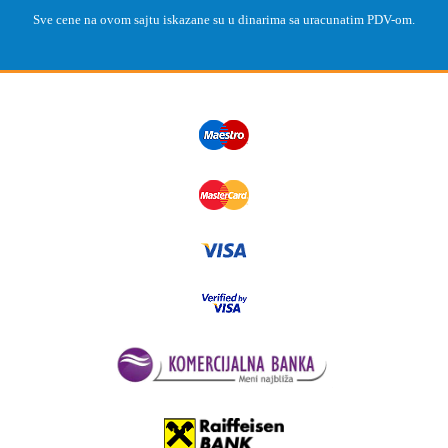
Sve cene na ovom sajtu iskazane su u dinarima sa uracunatim PDV-om.