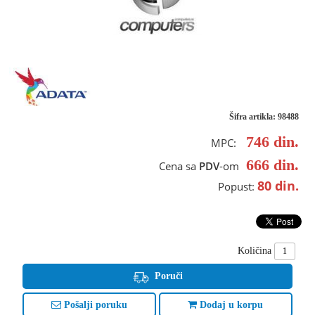
Šifra artikla: 98488
746
din.
MPC:
666
din.
Cena sa
PDV
-om
80
din.
Popust:
Količina
Poruči
Pošalji poruku
Dodaj u korpu