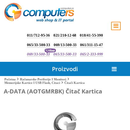
011/712-95-36
021/210-12-68
018/41-55-390
065/33-500-33
069/13-500-33
061/311-15-47
069/33-500-33
065/33-500-33
065/2-333-999
Proizvodi
Početna
Računarske Periferije I Monitori
Čitači Kartica
Memorijske Kartice I USB Flash, Citaci
A-DATA (AOTGMRBK) Čitač Kartica