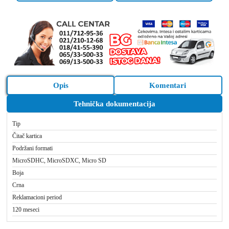
Opis
Komentari
Tehnička dokumentacija
Tip
Čitač kartica
Podržani formati
MicroSDHC, MicroSDXC, Micro SD
Boja
Crna
Reklamacioni period
120 meseci