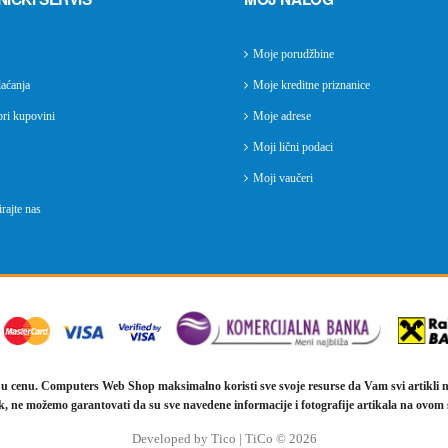
Moje porudžbine
aćanja
Moje kreditne priznanice
ri kupovini
Moje adrese
Moji lični podaci
Moji vaučeri
rajte nas
u cenu. Computers Web Shop maksimalno koristi sve svoje resurse da Vam svi artikli n
k, ne možemo garantovati da su sve navedene informacije i fotografije artikala na ovom 
Developed by Tico | TiCo © 2026