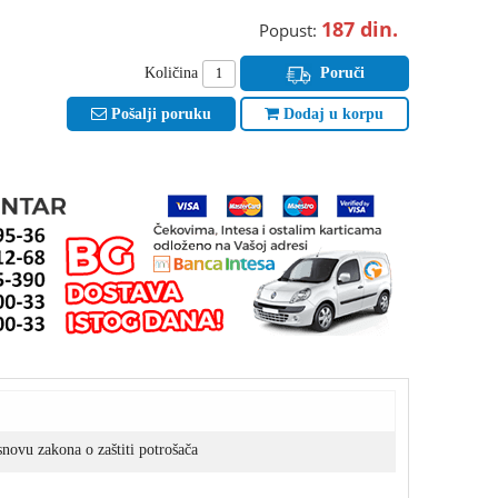
187
din.
Popust:
Količina
Poruči
Pošalji poruku
Dodaj u korpu
novu zakona o zaštiti potrošača