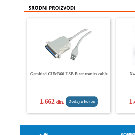
SRODNI PROIZVODI
Gembird CUM360 USB Bicentronics cable
Xw
1.662
1
din.
Dodaj u korpu
KORIS