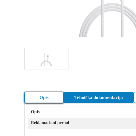
Opis
Tehnička dokumentacija
Opis
Reklamacioni period