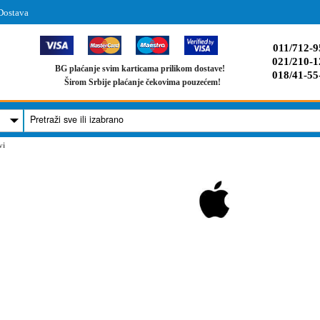
Dostava
011/712-9
021/210-1
BG plaćanje svim karticama prilikom dostave!
018/41-55
Širom Srbije plaćanje čekovima pouzećem!
vi