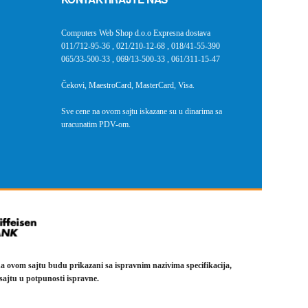
Computers Web Shop d.o.o Expresna dostava
011/712-95-36
,
021/210-12-68
,
018/41-55-390
065/33-500-33
,
069/13-500-33
,
061/311-15-47
Čekovi, MaestroCard, MasterCard, Visa.
Sve cene na ovom sajtu iskazane su u dinarima sa
uracunatim PDV-om.
a ovom sajtu budu prikazani sa ispravnim nazivima specifikacija,
sajtu u potpunosti ispravne.