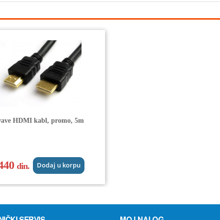
ave HDMI kabl, promo, 5m
.440
din.
Dodaj u korpu
NIČKI SERVIS
MOJ NALOG