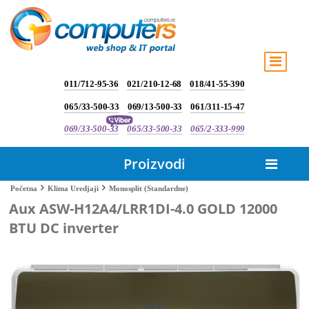
011/712-95-36
021/210-12-68
018/41-55-390
065/33-500-33
069/13-500-33
061/311-15-47
069/33-500-33
065/33-500-33
065/2-333-999
Proizvodi
Monosplit (Standardne)
Početna
Klima Uredjaji
Aux ASW-H12A4/LRR1DI-4.0 GOLD 12000
BTU DC inverter