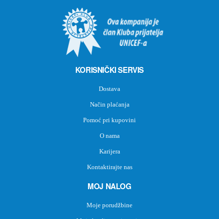
KORISNIČKI SERVIS
Dostava
Način plaćanja
Pomoć pri kupovini
O nama
Karijera
Kontaktirajte nas
MOJ NALOG
Moje porudžbine