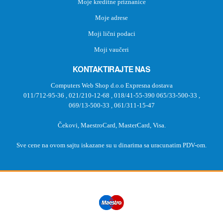
Moje kreditne priznanice
Moje adrese
Moji lični podaci
Moji vaučeri
KONTAKTIRAJTE NAS
Computers Web Shop d.o.o Expresna dostava
011/712-95-36
,
021/210-12-68
,
018/41-55-390
065/33-500-33
,
069/13-500-33
,
061/311-15-47
Čekovi, MaestroCard, MasterCard, Visa.
Sve cene na ovom sajtu iskazane su u dinarima sa uracunatim PDV-om.