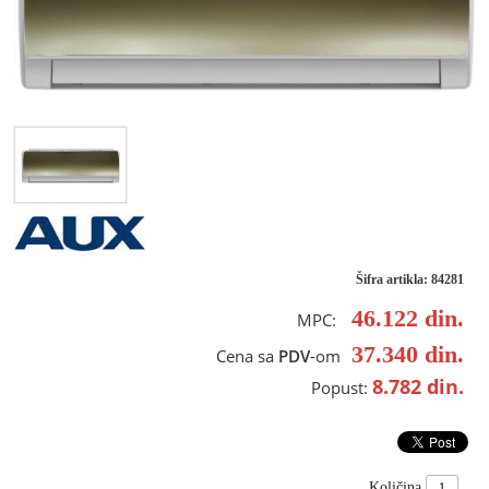
Šifra artikla: 84281
46.122
din.
MPC:
37.340
din.
Cena sa
PDV
-om
8.782
din.
Popust:
Količina