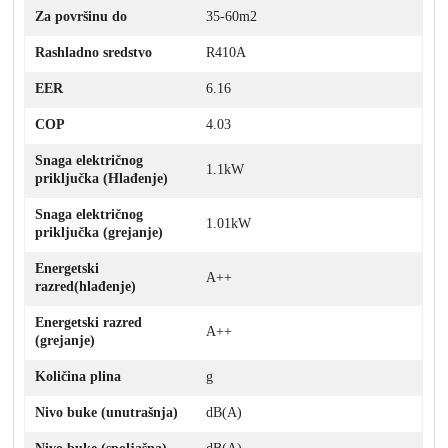
Za površinu do
35-60m2
Rashladno sredstvo
R410A
EER
6.16
COP
4.03
Snaga električnog
1.1kW
priključka (Hlađenje)
Snaga električnog
1.01kW
priključka (grejanje)
Energetski
A++
razred(hlađenje)
Energetski razred
A++
(grejanje)
Količina plina
g
Nivo buke (unutrašnja)
dB(A)