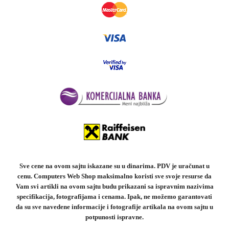
Sve cene na ovom sajtu iskazane su u dinarima. PDV je uračunat u
cenu. Computers Web Shop maksimalno koristi sve svoje resurse da
Vam svi artikli na ovom sajtu budu prikazani sa ispravnim nazivima
specifikacija, fotografijama i cenama. Ipak, ne možemo garantovati
da su sve navedene informacije i fotografije artikala na ovom sajtu u
potpunosti ispravne.