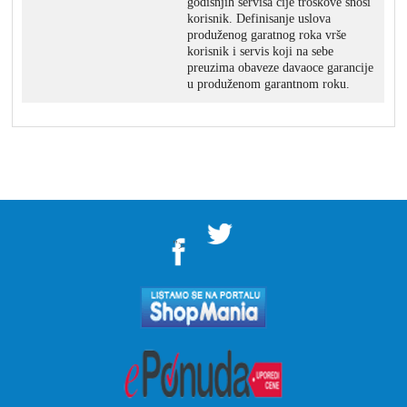
godišnjih servisa čije troškove snosi
korisnik. Definisanje uslova
produženog garatnog roka vrše
korisnik i servis koji na sebe
preuzima obaveze davaoce garancije
u produženom garantnom roku.
">