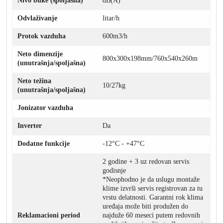
Nivo buke (spoljašna)
dB(A)
Odvlaživanje
litar/h
Protok vazduha
600m3/h
Neto dimenzije
800x300x198mm/760x540x260m
(unutrašnja/spoljašna)
Neto težina
10/27kg
(unutrašnja/spoljašna)
Jonizator vazduha
Inverter
Da
Dodatne funkcije
-12°C - +47°C
2 godine + 3 uz redovan servis
godisnje
*Neophodno je da uslugu montaže
klime izvrši servis registrovan za tu
vrstu delatnosti. Garantni rok klima
uređaja može biti produžen do
Reklamacioni period
najduže 60 meseci putem redovnih