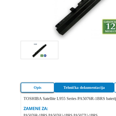
Opis
Tehnička dokumentacija
TOSHIBA Satellite L955 Series PA5076R-1BRS bateri
ZAMENE ZA:
PA5076R-1BRS PA5076U-1BRS PA5077U-1BRS