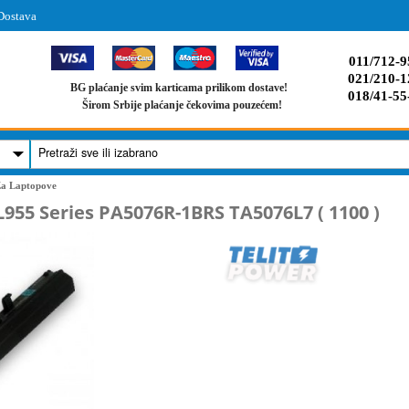
Dostava
011/712-9
021/210-1
BG plaćanje svim karticama prilikom dostave!
018/41-55
Širom Srbije plaćanje čekovima pouzećem!
 Za Laptopove
L955 Series PA5076R-1BRS TA5076L7 ( 1100 )