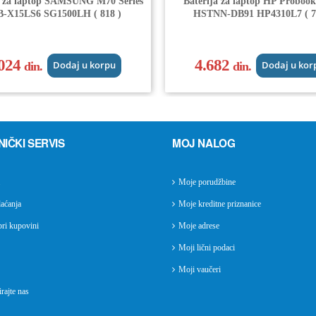
a za laptop SAMSUNG M70 Series
Baterija za laptop HP Probook
B-X15LS6 SG1500LH ( 818 )
HSTNN-DB91 HP4310L7 ( 7
.024
4.682
din.
Dodaj u korpu
din.
Dodaj u kor
NIČKI SERVIS
MOJ NALOG
Moje porudžbine
aćanja
Moje kreditne priznanice
ri kupovini
Moje adrese
Moji lični podaci
Moji vaučeri
rajte nas