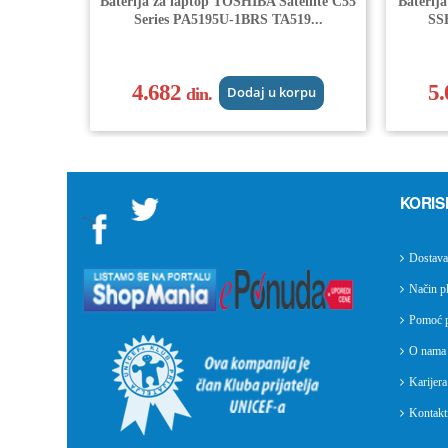
Baterija za laptop TOSHIBA Satellite C55
Baterij
Series PA5195U-1BRS TA519...
SS
4.682
5
din.
Dodaj u korpu
KORIS
">
Dostava
Način pl
Pomoć p
O nama
Karijera
Kontakti