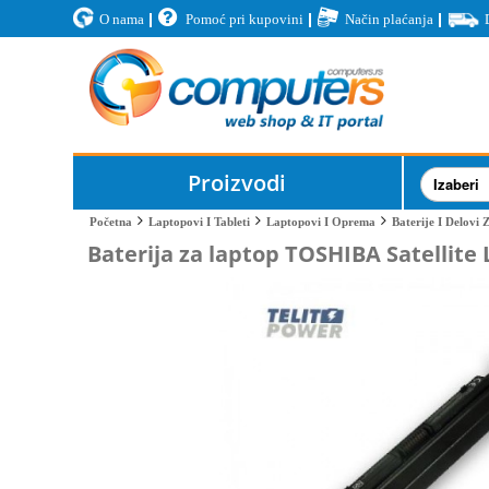
O nama
Pomoć pri kupovini
Način plaćanja
Proizvodi
Baterije I Delovi
Početna
Laptopovi I Tableti
Laptopovi I Oprema
Baterija za laptop TOSHIBA Satellite 