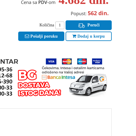
Cena sa
PDV
-om
562
din.
Popust:
Količina
Poruči
Pošalji poruku
Dodaj u korpu