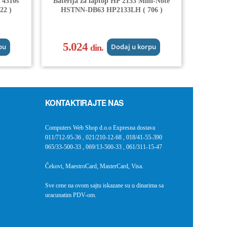
 4310s
Baterija za laptop HP 2133 Mini-Note
22 )
HSTNN-DB63 HP2133LH ( 706 )
5.024
pu
din.
Dodaj u korpu
KONTAKTIRAJTE NAS
Computers Web Shop d.o.o Expresna dostava
011/712-95-36
,
021/210-12-68
,
018/41-55-390
065/33-500-33
,
069/13-500-33
,
061/311-15-47
Čekovi, MaestroCard, MasterCard, Visa.
Sve cene na ovom sajtu iskazane su u dinarima sa
uracunatim PDV-om.