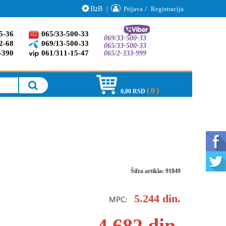
B
B
|
Prijava
/
Registracija
2
5-36
065/33-500-33
069/33-500-33
2-68
069/13-500-33
065/33-500-33
-390
061/311-15-47
065/2-333-999
0
0,00 RSD
">
Šifra artikla: 91849
5.244
din.
MPC:
4.682
din.