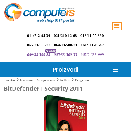
011/712-95-36
021/210-12-68
018/41-55-390
065/33-500-33
069/13-500-33
061/311-15-47
069/33-500-33
065/33-500-33
065/2-333-999
Proizvodi
Programi
Početna
Računari I Komponenete
Softver
BitDefender I Security 2011