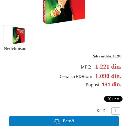
Nedefinisan
Šifra artikla: 16293
1.221
din.
MPC:
1.090
din.
Cena sa
PDV
-om
131
din.
Popust:
Količina
Poruči