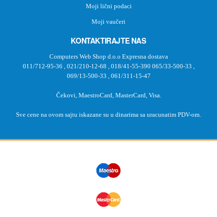
Moji lični podaci
Moji vaučeri
KONTAKTIRAJTE NAS
Computers Web Shop d.o.o Expresna dostava
011/712-95-36
,
021/210-12-68
,
018/41-55-390
065/33-500-33
,
069/13-500-33
,
061/311-15-47
Čekovi, MaestroCard, MasterCard, Visa.
Sve cene na ovom sajtu iskazane su u dinarima sa uracunatim PDV-om.