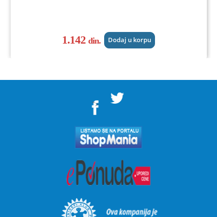
1.142
din.
Dodaj u korpu
">