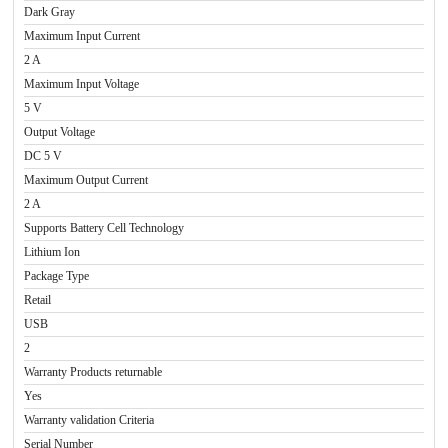
Dark Gray
Maximum Input Current
2 A
Maximum Input Voltage
5 V
Output Voltage
DC 5 V
Maximum Output Current
2 A
Supports Battery Cell Technology
Lithium Ion
Package Type
Retail
USB
2
Warranty Products returnable
Yes
Warranty validation Criteria
Serial Number