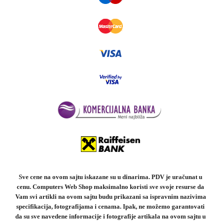
Sve cene na ovom sajtu iskazane su u dinarima. PDV je uračunat u
cenu. Computers Web Shop maksimalno koristi sve svoje resurse da
Vam svi artikli na ovom sajtu budu prikazani sa ispravnim nazivima
specifikacija, fotografijama i cenama. Ipak, ne možemo garantovati
da su sve navedene informacije i fotografije artikala na ovom sajtu u