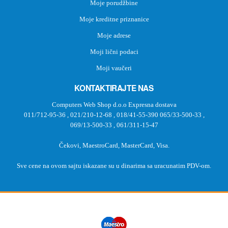
Moje porudžbine
Moje kreditne priznanice
Moje adrese
Moji lični podaci
Moji vaučeri
KONTAKTIRAJTE NAS
Computers Web Shop d.o.o Expresna dostava
011/712-95-36
,
021/210-12-68
,
018/41-55-390
065/33-500-33
,
069/13-500-33
,
061/311-15-47
Čekovi, MaestroCard, MasterCard, Visa.
Sve cene na ovom sajtu iskazane su u dinarima sa uracunatim PDV-om.