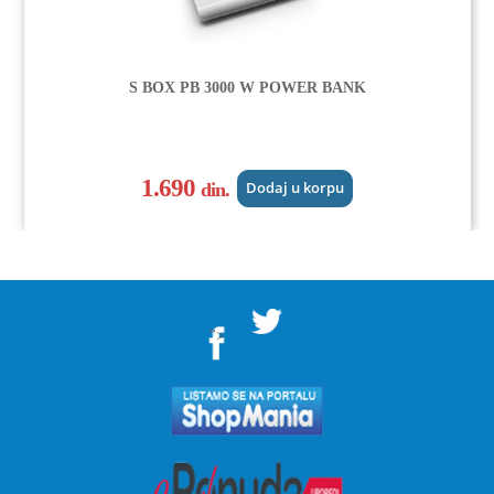
S BOX PB 3000 W POWER BANK
1.690
din.
Dodaj u korpu
">