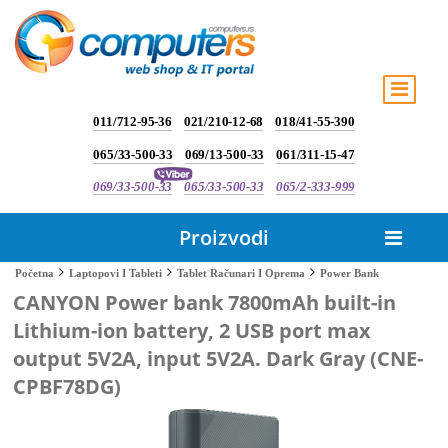
011/712-95-36
021/210-12-68
018/41-55-390
065/33-500-33
069/13-500-33
061/311-15-47
069/33-500-33
065/33-500-33
065/2-333-999
Proizvodi
Power Bank
Početna
Laptopovi I Tableti
Tablet Računari I Oprema
CANYON Power bank 7800mAh built-in
Lithium-ion battery, 2 USB port max
output 5V2A, input 5V2A. Dark Gray (CNE-
CPBF78DG)