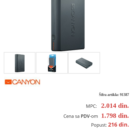
Šifra artikla: 91387
2.014
din.
MPC:
1.798
din.
Cena sa
PDV
-om
216
din.
Popust: