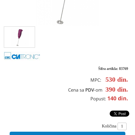
Šifra artikla: 83769
530
din.
MPC:
390
din.
Cena sa
PDV
-om
140
din.
Popust:
Količina