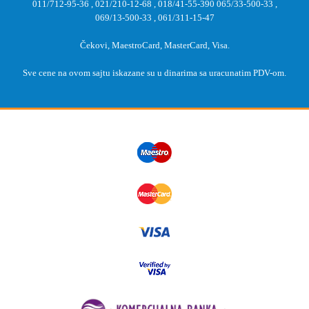
011/712-95-36
,
021/210-12-68
,
018/41-55-390
065/33-500-33
,
069/13-500-33
,
061/311-15-47
Čekovi, MaestroCard, MasterCard, Visa.
Sve cene na ovom sajtu iskazane su u dinarima sa uracunatim PDV-om.