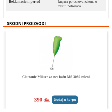
Reklamacioni period
kupaca po osnovu zakona o
zaštiti potrošača
SRODNI PROIZVODI
Clatronic Mikser za nes kafu MS 3089 zeleni
390
din.
Dodaj u korpu