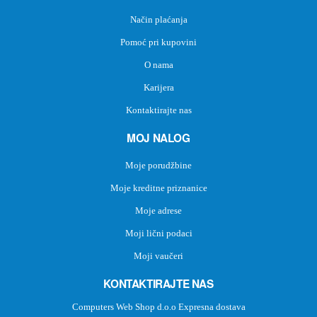
Način plaćanja
Pomoć pri kupovini
O nama
Karijera
Kontaktirajte nas
MOJ NALOG
Moje porudžbine
Moje kreditne priznanice
Moje adrese
Moji lični podaci
Moji vaučeri
KONTAKTIRAJTE NAS
Computers Web Shop d.o.o Expresna dostava