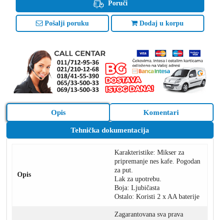
Poruči
Pošalji poruku
Dodaj u korpu
Opis
Komentari
Tehnička dokumentacija
Karakteristike: Mikser za
pripremanje nes kafe. Pogodan
za put.
Opis
Lak za upotrebu.
Boja: Ljubičasta
Ostalo: Koristi 2 x AA baterije
Zagarantovana sva prava