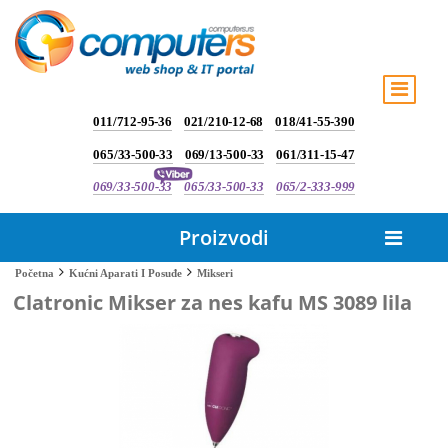
011/712-95-36
021/210-12-68
018/41-55-390
065/33-500-33
069/13-500-33
061/311-15-47
069/33-500-33
065/33-500-33
065/2-333-999
Proizvodi
Mikseri
Početna
Kućni Aparati I Posuđe
Clatronic Mikser za nes kafu MS 3089 lila