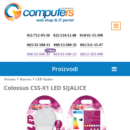
011/712-95-36
021/210-12-68
018/41-55-390
065/33-500-33
069/13-500-33
061/311-15-47
069/33-500-33
065/33-500-33
065/2-333-999
Proizvodi
LED Sijalice
Početna
Rasveta
Colossus CSS-X1 LED SIJALICE