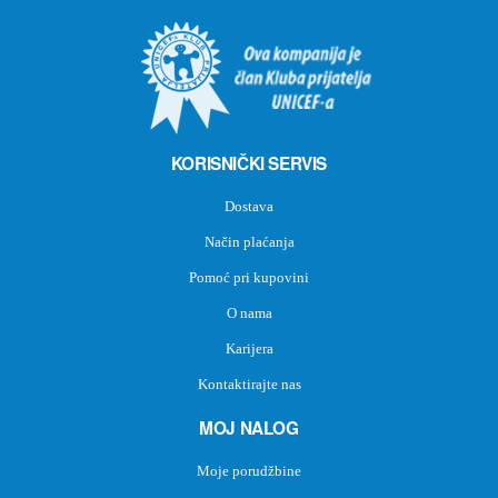
KORISNIČKI SERVIS
Dostava
Način plaćanja
Pomoć pri kupovini
O nama
Karijera
Kontaktirajte nas
MOJ NALOG
Moje porudžbine