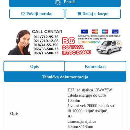
Poruči
Pošalji poruku
Dodaj u korpu
Opis
Komentari
Tehnička dokumentacija
E27 led sijalica 13W=75W
ušteda energije do 83%
1055lm
životni vek 20000 radnih sati
ili 10000 uključ./isključ.
Opis
A+
dimenzija sijalice
60mmX118mm