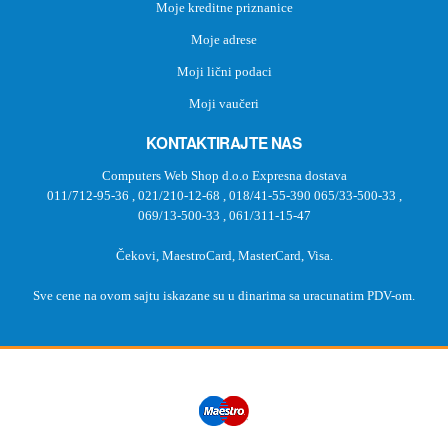
Moje kreditne priznanice
Moje adrese
Moji lični podaci
Moji vaučeri
KONTAKTIRAJTE NAS
Computers Web Shop d.o.o Expresna dostava
011/712-95-36
,
021/210-12-68
,
018/41-55-390
065/33-500-33
,
069/13-500-33
,
061/311-15-47
Čekovi, MaestroCard, MasterCard, Visa.
Sve cene na ovom sajtu iskazane su u dinarima sa uracunatim PDV-om.