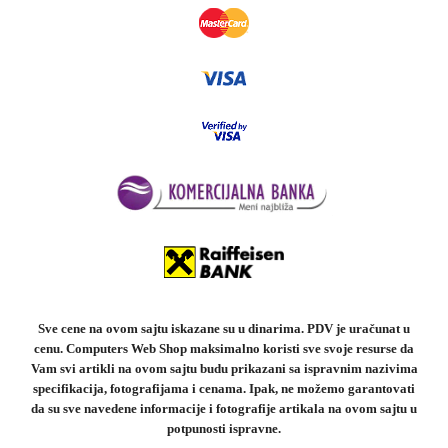
Sve cene na ovom sajtu iskazane su u dinarima. PDV je uračunat u
cenu. Computers Web Shop maksimalno koristi sve svoje resurse da
Vam svi artikli na ovom sajtu budu prikazani sa ispravnim nazivima
specifikacija, fotografijama i cenama. Ipak, ne možemo garantovati
da su sve navedene informacije i fotografije artikala na ovom sajtu u
potpunosti ispravne.