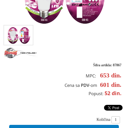
Šifra artikla: 87867
653
din.
MPC:
601
din.
Cena sa
PDV
-om
52
din.
Popust:
Količina