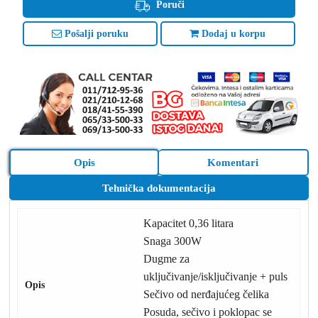
Poruči
Pošalji poruku
Dodaj u korpu
Opis
Komentari
Tehnička dokumentacija
Kapacitet 0,36 litara
Snaga 300W
Dugme za
uključivanje/isključivanje + puls
Opis
Sečivo od nerđajućeg čelika
Posuda, sečivo i poklopac se