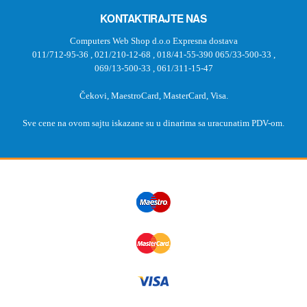
KONTAKTIRAJTE NAS
Computers Web Shop d.o.o Expresna dostava
011/712-95-36
,
021/210-12-68
,
018/41-55-390
065/33-500-33
,
069/13-500-33
,
061/311-15-47
Čekovi, MaestroCard, MasterCard, Visa.
Sve cene na ovom sajtu iskazane su u dinarima sa uracunatim PDV-om.