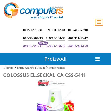
011/712-95-36
021/210-12-68
018/41-55-390
065/33-500-33
069/13-500-33
061/311-15-47
069/33-500-33
065/33-500-33
065/2-333-999
Proizvodi
Multipraktici
Početna
Kućni Aparati I Posuđe
COLOSSUS EL.SECKALICA CSS-5411