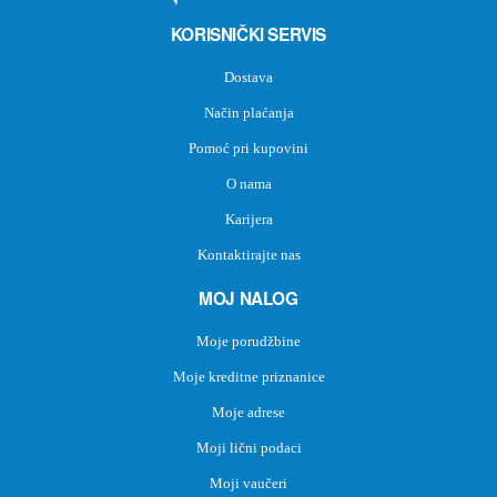
KORISNIČKI SERVIS
Dostava
Način plaćanja
Pomoć pri kupovini
O nama
Karijera
Kontaktirajte nas
MOJ NALOG
Moje porudžbine
Moje kreditne priznanice
Moje adrese
Moji lični podaci
Moji vaučeri