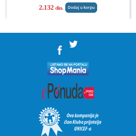
2.132
din.
Dodaj u korpu
">