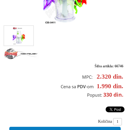
Šifra artikla: 66746
2.320
din.
MPC:
1.990
din.
Cena sa
PDV
-om
330
din.
Popust:
Količina