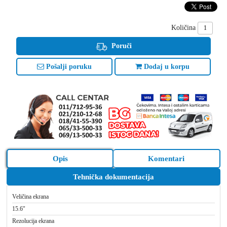
Količina
Poruči
Pošalji poruku
Dodaj u korpu
Opis
Komentari
Tehnička dokumentacija
Veličina ekrana
15.6"
Rezolucija ekrana