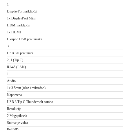
1
DisplayPort priključci
1x DisplayPort Mini
HDMI priključci
1x HDMI
Ukupno USB priključaka
3
USB 3.0 priključci
2, 1 (Tip C)
RJ-45 (LAN)
1
Audio
1x 3.5mm (izlaz i mikrofon)
Napomena
USB 3 Tip C Thunderbolt combo
Rezolucija
2 Megapiksela
Snimanje videa
Full HD