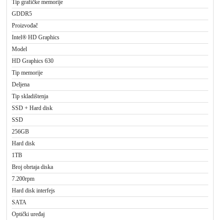
Tip grafičke memorije
GDDR5
Proizvođač
Intel® HD Graphics
Model
HD Graphics 630
Tip memorije
Deljena
Tip skladištenja
SSD + Hard disk
SSD
256GB
Hard disk
1TB
Broj obrtaja diska
7.200rpm
Hard disk interfejs
SATA
Optički uređaj