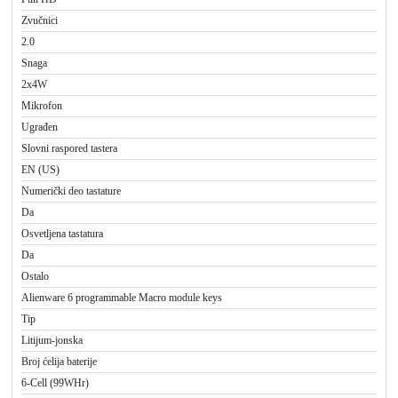
Zvučnici
2.0
Snaga
2x4W
Mikrofon
Ugrađen
Slovni raspored tastera
EN (US)
Numerički deo tastature
Da
Osvetljena tastatura
Da
Ostalo
Alienware 6 programmable Macro module keys
Tip
Litijum-jonska
Broj ćelija baterije
6-Cell (99WHr)