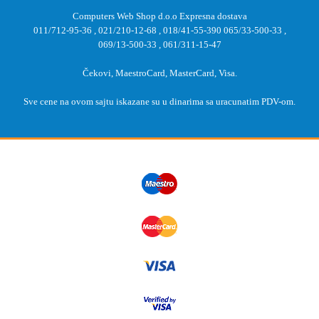
Computers Web Shop d.o.o Expresna dostava
011/712-95-36
,
021/210-12-68
,
018/41-55-390
065/33-500-33
,
069/13-500-33
,
061/311-15-47
Čekovi, MaestroCard, MasterCard, Visa.
Sve cene na ovom sajtu iskazane su u dinarima sa uracunatim PDV-om.