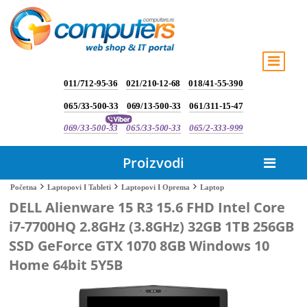
011/712-95-36
021/210-12-68
018/41-55-390
065/33-500-33
069/13-500-33
061/311-15-47
069/33-500-33
065/33-500-33
065/2-333-999
Proizvodi
Laptop
Početna
Laptopovi I Tableti
Laptopovi I Oprema
DELL Alienware 15 R3 15.6 FHD Intel Core
i7-7700HQ 2.8GHz (3.8GHz) 32GB 1TB 256GB
SSD GeForce GTX 1070 8GB Windows 10
Home 64bit 5Y5B