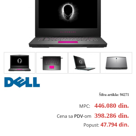
Šifra artikla: 94271
446.080
din.
MPC:
398.286
din.
Cena sa
PDV
-om
47.794
din.
Popust: