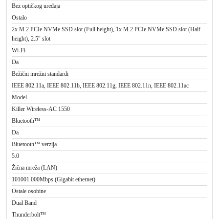
Bez optičkog uređaja
Ostalo
2x M.2 PCIe NVMe SSD slot (Full height), 1x M.2 PCIe NVMe SSD slot (Half
height), 2.5" slot
Wi-Fi
Da
Bežični mrežni standardi
IEEE 802.11a, IEEE 802.11b, IEEE 802.11g, IEEE 802.11n, IEEE 802.11ac
Model
Killer Wireless-AC 1550
Bluetooth™
Da
Bluetooth™ verzija
5.0
Žična mreža (LAN)
101001.000Mbps (Gigabit ethernet)
Ostale osobine
Dual Band
Thunderbolt™