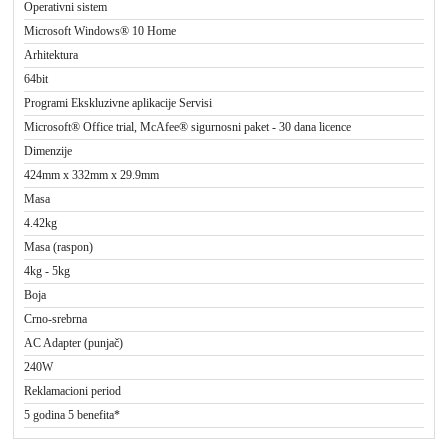
Operativni sistem
Microsoft Windows® 10 Home
Arhitektura
64bit
Programi Ekskluzivne aplikacije Servisi
Microsoft® Office trial, McAfee® sigurnosni paket - 30 dana licence
Dimenzije
424mm x 332mm x 29.9mm
Masa
4.42kg
Masa (raspon)
4kg - 5kg
Boja
Crno-srebrna
AC Adapter (punjač)
240W
Reklamacioni period
5 godina 5 benefita*