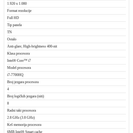
1.920 x 1.080
Format rezolucije
Full HD
Tip panela
TN
Ostalo
Anti-glare, High-brightness 400-nit
Klasa procesora
Intel® Core™ i7
Model procesora
i7-7700HQ
Broj jezgara procesora
4
Broj logičkih jezgara (niti)
8
Radni takt procesora
2.8 GHz (3.8 GHz)
Keš memorija procesora
6MB Intel® Smart cache