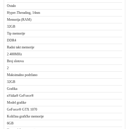
Ostalo
Hyper-Threading, 14nm
Memorija (RAM)
32GB
Tip memorije
DDR4
Radni takt memorije
2.400MHz
Broj slotova
2
Maksimalno podržano
32GB
Grafika
nVidia® GeForce®
Model grafike
GeForce® GTX 1070
Količina grafičke memorije
6GB