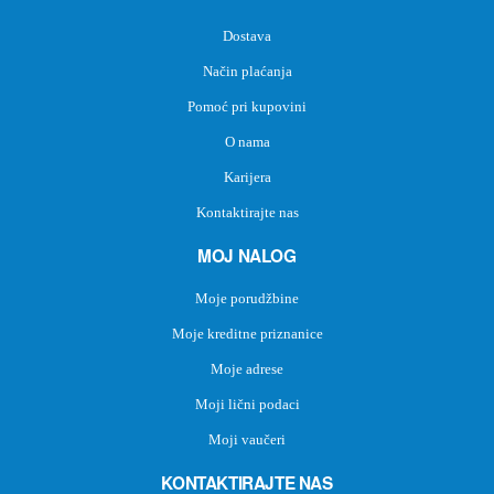
Dostava
Način plaćanja
Pomoć pri kupovini
O nama
Karijera
Kontaktirajte nas
MOJ NALOG
Moje porudžbine
Moje kreditne priznanice
Moje adrese
Moji lični podaci
Moji vaučeri
KONTAKTIRAJTE NAS