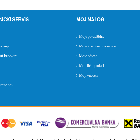
NIČKI SERVIS
MOJ NALOG
Moje porudžbine
aćanja
Moje kreditne priznanice
ri kupovini
Moje adrese
Moji lični podaci
Moji vaučeri
rajte nas