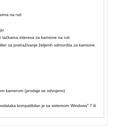
vima na ruti
ju
i tačkama interesa za kamione na ruti
ilter za pretraživanje željenih odmorišta za kamione
om kamerom (prodaje se odvojeno)
odataka kompatibilan je sa sistemom Windows
®
7 ili