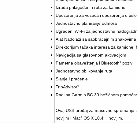
Izrada prilagođenih ruta za kamione
Upozorenja za vozača i upozorenja o uslo
Jednostavno planiranje odmora
Ugrađeni Wi-Fi za jednostavnu nadogradn
Alat Nadolazi sa saobraćajnim znakovima 
Direktorijum tačaka interesa za kamione; f
Navigacija sa glasovnom aktivacijom
Pametna obaveštenja i Bluetooth
pozivi
®
Jednostavno oblikovanje ruta
Slanje i praćenje
TripAdvisor
®
Radi sa Garmin BC 30 bežičnom pomoćn
Ovaj USB uređaj za masovno spremanje p
novijim i Mac
®
OS X 10.4 ili novijim.