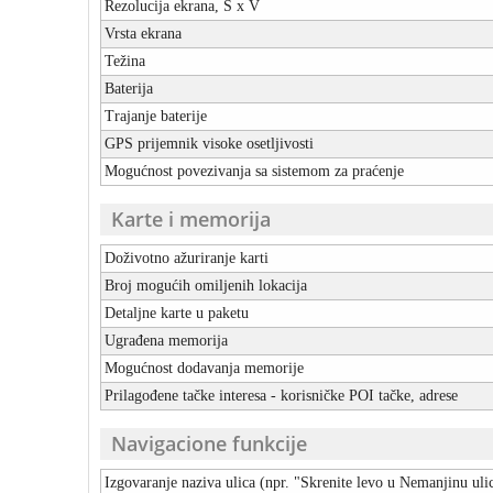
Rezolucija ekrana, Š x V
Vrsta ekrana
Težina
Baterija
Trajanje baterije
GPS prijemnik visoke osetljivosti
Mogućnost povezivanja sa sistemom za praćenje
Karte i memorija
Doživotno ažuriranje karti
Broj mogućih omiljenih lokacija
Detaljne karte u paketu
Ugrađena memorija
Mogućnost dodavanja memorije
Prilagođene tačke interesa - korisničke POI tačke, adrese
Navigacione funkcije
Izgovaranje naziva ulica (npr. "Skrenite levo u Nemanjinu uli