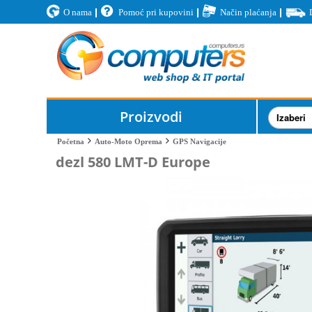
O nama
Pomoć pri kupovini
Način plaćanja
Proizvodi
GPS Navigacije
Početna
Auto-Moto Oprema
dezl 580 LMT-D Europe