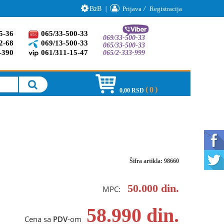
B
B
|
Prijava
/
Registracija
2
5-36
065/33-500-33
069/33-500-33
2-68
069/13-500-33
065/33-500-33
-390
061/311-15-47
065/2-333-999
0
0,00 RSD
">
Šifra artikla: 98660
50.000
din.
MPC:
58.990
din.
Cena sa
PDV
-om