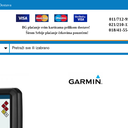
Dostava
011/712-9
021/210-1
BG plaćanje svim karticama prilikom dostave!
018/41-55
Širom Srbije plaćanje čekovima pouzećem!