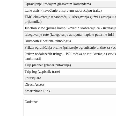
Upravljanje uređajem glasovnim komandama
Lane assist (navođenje u ispravnu saobraćajnu traku)
TMC obaveštenja u saobraćaju( izbegavanja gužvi i zastoja 
prijemnika)
Junction view (prikaz komplikovanih saobraćajnica - ukrštanja
Izbegavanje rute (izbegavanje autoputa, naplate putarine itd.)
Bluetooth® bežična tehnologija
Prikaz ograničenja brzine (prikazuje ograničenje brzine za v
Prikaz nadolazećih usluga - POI tačaka na ruti kretanja (servis
bankomati)
Trip planner (planer putovanja)
Trip log (zapisnik trase)
Foursquare
Direct Access
Smartphone Link
Dodatno: