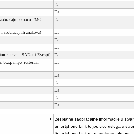
Da
Da
u saobraćaju pomoću TMC
Da
 i saobraćajnih znakova)
Da
Da
Da
ećinu puteva u SAD-u i Evropi)
Da
i, bez.pumpe, restorani,
Da
Da
Da
Da
Da
Da
Besplatne saobraćajne informacije u stva
Smartphone Link te još više usluga u stva
Smartphone Link na pametnom telefonu