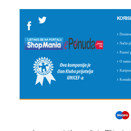
KORIS
">
Dostava
Način pl
Pomoć p
O nama
Karijera
Kontakti