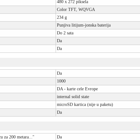
480 x 272 piksela
Color TFT, WQVGA
234 g
Punjiva litijum-jonska baterija
Do 2 sata
Da
Da
Da
1000
DA - karte cele Evrope
internal solid state
microSD kartica (nije u paketu)
Da
cu za 200 metara..."
Da