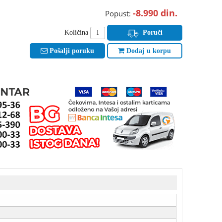
-8.990
din.
Popust:
Količina
Poruči
Pošalji poruku
Dodaj u korpu