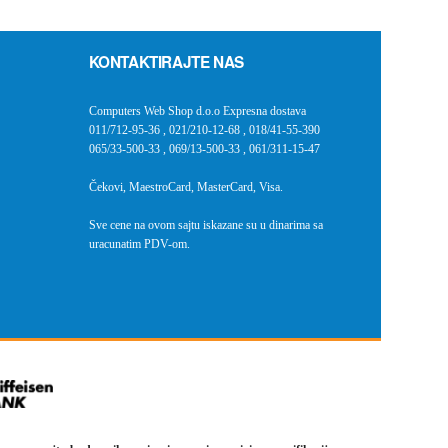
KONTAKTIRAJTE NAS
Computers Web Shop d.o.o Expresna dostava
011/712-95-36
,
021/210-12-68
,
018/41-55-390
065/33-500-33
,
069/13-500-33
,
061/311-15-47
Čekovi, MaestroCard, MasterCard, Visa.
Sve cene na ovom sajtu iskazane su u dinarima sa
uracunatim PDV-om.