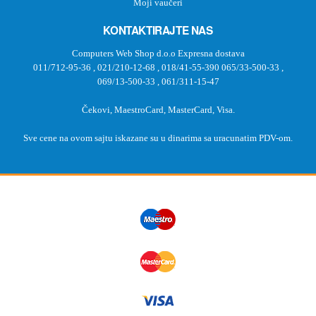
Moji vaučeri
KONTAKTIRAJTE NAS
Computers Web Shop d.o.o Expresna dostava
011/712-95-36
,
021/210-12-68
,
018/41-55-390
065/33-500-33
,
069/13-500-33
,
061/311-15-47
Čekovi, MaestroCard, MasterCard, Visa.
Sve cene na ovom sajtu iskazane su u dinarima sa uracunatim PDV-om.