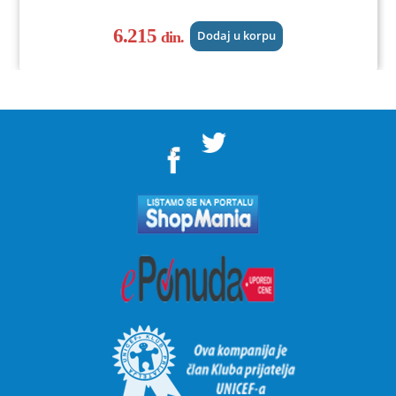
6.215
din.
Dodaj u korpu
">