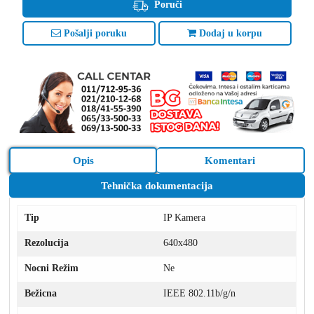
Poruči
Pošalji poruku
Dodaj u korpu
Opis
Komentari
Tehnička dokumentacija
Tip
IP Kamera
Rezolucija
640x480
Nocni Režim
Ne
Bežicna
IEEE 802.11b/g/n