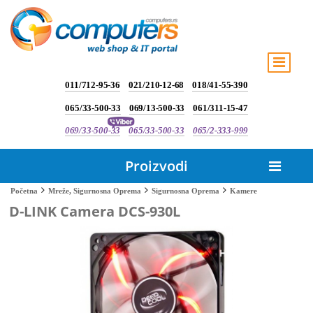
011/712-95-36
021/210-12-68
018/41-55-390
065/33-500-33
069/13-500-33
061/311-15-47
069/33-500-33
065/33-500-33
065/2-333-999
Proizvodi
Kamere
Početna
Mreže, Sigurnosna Oprema
Sigurnosna Oprema
D-LINK Camera DCS-930L