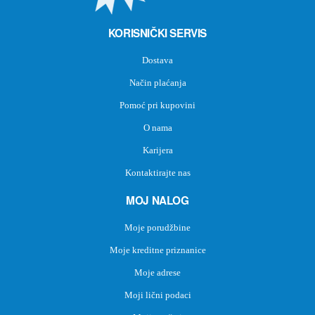
KORISNIČKI SERVIS
Dostava
Način plaćanja
Pomoć pri kupovini
O nama
Karijera
Kontaktirajte nas
MOJ NALOG
Moje porudžbine
Moje kreditne priznanice
Moje adrese
Moji lični podaci