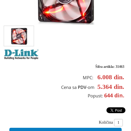
Šifra artikla: 31463
6.008
din.
MPC:
5.364
din.
Cena sa
PDV
-om
644
din.
Popust:
Količina