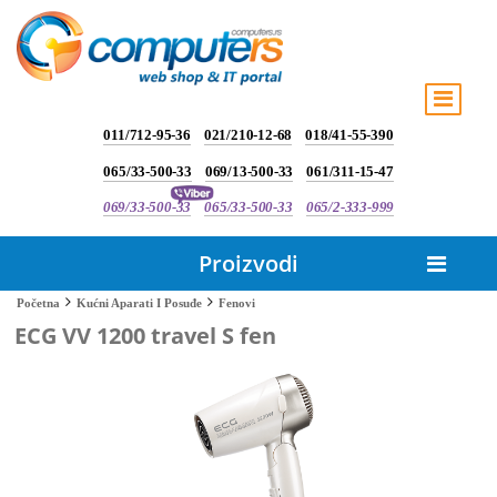
011/712-95-36
021/210-12-68
018/41-55-390
065/33-500-33
069/13-500-33
061/311-15-47
069/33-500-33
065/33-500-33
065/2-333-999
Proizvodi
Fenovi
Početna
Kućni Aparati I Posuđe
ECG VV 1200 travel S fen