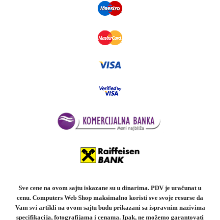
Sve cene na ovom sajtu iskazane su u dinarima. PDV je uračunat u
cenu. Computers Web Shop maksimalno koristi sve svoje resurse da
Vam svi artikli na ovom sajtu budu prikazani sa ispravnim nazivima
specifikacija, fotografijama i cenama. Ipak, ne možemo garantovati