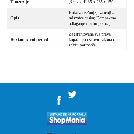
Dimenzije
(š x v x d) 65 x 235 x 150 cm
Kuka za vešanje; Izmenjiva
Opis
mlaznica zraka; Kompaktno
odlaganje i putni položaj
Zagarantovana sva prava
Reklamacioni period
kupaca po osnovu zakona o
zaštiti potrošača
">