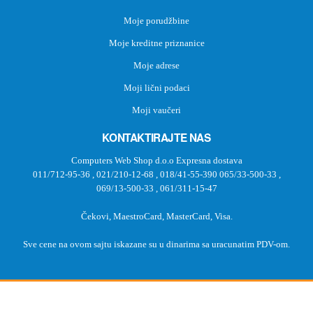
Moje porudžbine
Moje kreditne priznanice
Moje adrese
Moji lični podaci
Moji vaučeri
KONTAKTIRAJTE NAS
Computers Web Shop d.o.o Expresna dostava
011/712-95-36
,
021/210-12-68
,
018/41-55-390
065/33-500-33
,
069/13-500-33
,
061/311-15-47
Čekovi, MaestroCard, MasterCard, Visa.
Sve cene na ovom sajtu iskazane su u dinarima sa uracunatim PDV-om.