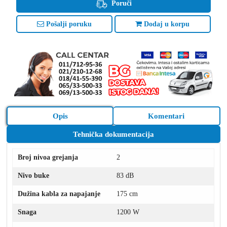
Poruči
Pošalji poruku
Dodaj u korpu
Opis
Komentari
Tehnička dokumentacija
Broj nivoa grejanja
2
Nivo buke
83 dB
Dužina kabla za napajanje
175 cm
Snaga
1200 W