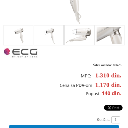
Šifra artikla: 85625
1.310
din.
MPC:
1.170
din.
Cena sa
PDV
-om
140
din.
Popust:
Količina