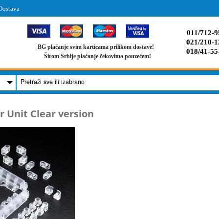
Dostava
011/712-9
021/210-1
BG plaćanje svim karticama prilikom dostave!
018/41-55
Širom Srbije plaćanje čekovima pouzećem!
r Unit Clear version