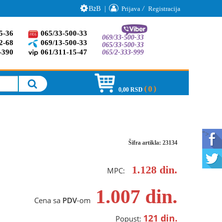
B
B
|
Prijava
/
Registracija
2
5-36
065/33-500-33
069/33-500-33
2-68
069/13-500-33
065/33-500-33
-390
061/311-15-47
065/2-333-999
0
0,00 RSD
">
Šifra artikla: 23134
1.128
din.
MPC:
1.007
din.
Cena sa
PDV
-om
121
din.
Popust: