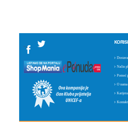
KORIS
">
Dostava
Način pl
Pomoć p
O nama
Karijera
Kontakti