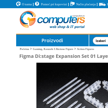
O nama
Pomoć pri kupovini
Način plaćanja
Proizvodi
Action Figures
Početna
Gaming, Konzole I Akcione Figure
Figma Di:stage Expansion Set 01 Laye