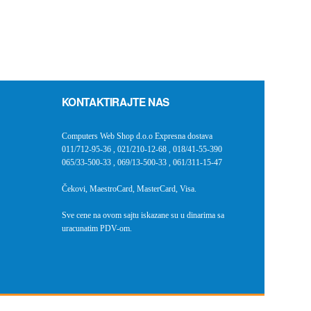
KONTAKTIRAJTE NAS
Computers Web Shop d.o.o Expresna dostava
011/712-95-36
,
021/210-12-68
,
018/41-55-390
065/33-500-33
,
069/13-500-33
,
061/311-15-47
Čekovi, MaestroCard, MasterCard, Visa.
Sve cene na ovom sajtu iskazane su u dinarima sa
uracunatim PDV-om.