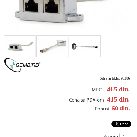
Šifra artikla: 95386
465
din.
MPC:
415
din.
Cena sa
PDV
-om
50
din.
Popust:
Količina