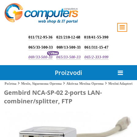
011/712-95-36
021/210-12-68
018/41-55-390
065/33-500-33
069/13-500-33
061/311-15-47
069/33-500-33
065/33-500-33
065/2-333-999
Proizvodi
Mrežni Adapteri
Početna
Mreže, Sigurnosna Oprema
Aktivna Mrežna Oprema
Gembird NCA-SP-02 2-ports LAN-
combiner/splitter, FTP