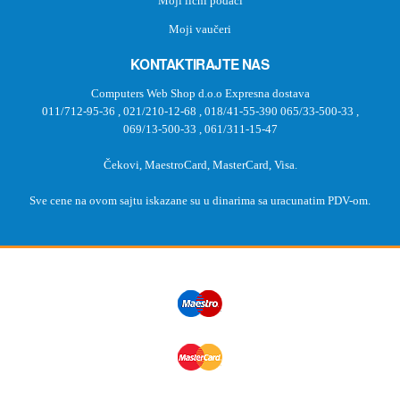
Moji lični podaci
Moji vaučeri
KONTAKTIRAJTE NAS
Computers Web Shop d.o.o Expresna dostava
011/712-95-36
,
021/210-12-68
,
018/41-55-390
065/33-500-33
,
069/13-500-33
,
061/311-15-47
Čekovi, MaestroCard, MasterCard, Visa.
Sve cene na ovom sajtu iskazane su u dinarima sa uracunatim PDV-om.