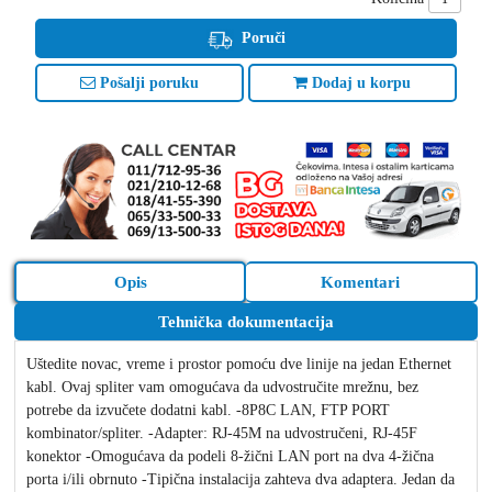
Poruči
Pošalji poruku
Dodaj u korpu
Opis
Komentari
Tehnička dokumentacija
Uštedite novac, vreme i prostor pomoću dve linije na jedan Ethernet
kabl. Ovaj spliter vam omogućava da udvostručite mrežnu, bez
potrebe da izvučete dodatni kabl. -8P8C LAN, FTP PORT
kombinator/spliter. -Adapter: RJ-45M na udvostručeni, RJ-45F
konektor -Omogućava da podeli 8-žični LAN port na dva 4-žična
porta i/ili obrnuto -Tipična instalacija zahteva dva adaptera. Jedan da