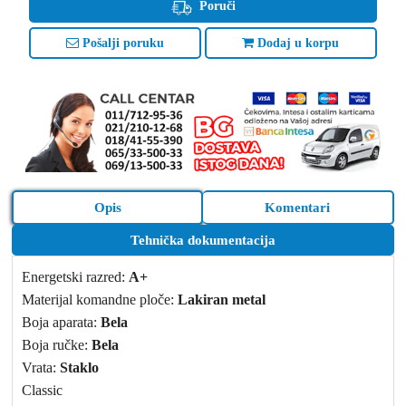
Poruči
Pošalji poruku
Dodaj u korpu
Opis
Komentari
Tehnička dokumentacija
Energetski razred:
A+
Materijal komandne ploče:
Lakiran metal
Boja aparata:
Bela
Boja ručke:
Bela
Vrata:
Staklo
Classic