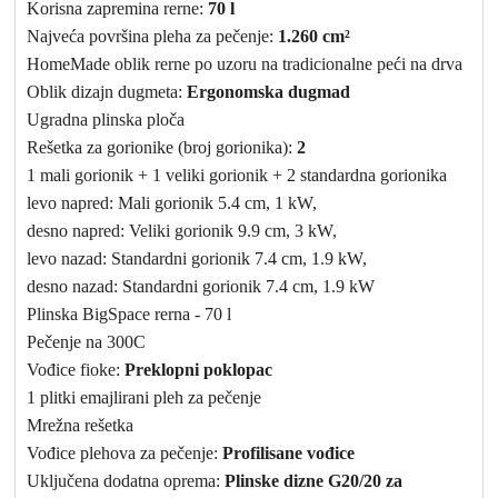
Korisna zapremina rerne:
70 l
Najveća površina pleha za pečenje:
1.260 cm²
HomeMade oblik rerne po uzoru na tradicionalne peći na drva
Oblik dizajn dugmeta:
Ergonomska dugmad
Ugradna plinska ploča
Rešetka za gorionike (broj gorionika):
2
1 mali gorionik + 1 veliki gorionik + 2 standardna gorionika
levo napred: Mali gorionik 5.4 cm, 1 kW,
desno napred: Veliki gorionik 9.9 cm, 3 kW,
levo nazad: Standardni gorionik 7.4 cm, 1.9 kW,
desno nazad: Standardni gorionik 7.4 cm, 1.9 kW
Plinska BigSpace rerna - 70 l
Pečenje na 300C
Vođice fioke:
Preklopni poklopac
1 plitki emajlirani pleh za pečenje
Mrežna rešetka
Vođice plehova za pečenje:
Profilisane vođice
Uključena dodatna oprema:
Plinske dizne G20/20 za