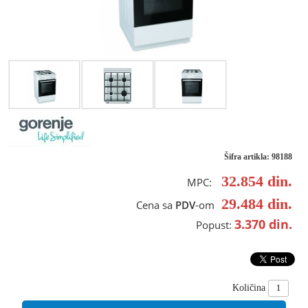
Šifra artikla: 98188
32.854
din.
MPC:
29.484
din.
Cena sa
PDV
-om
3.370
din.
Popust:
Količina