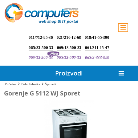
011/712-95-36
021/210-12-68
018/41-55-390
065/33-500-33
069/13-500-33
061/311-15-47
069/33-500-33
065/33-500-33
065/2-333-999
Proizvodi
Šporeti
Početna
Bela Tehnika
Gorenje G 5112 WJ Sporet