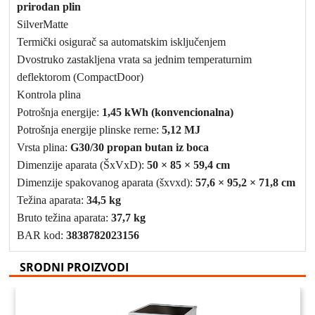
prirodan plin
SilverMatte
Termički osigurač sa automatskim isključenjem
Dvostruko zastakljena vrata sa jednim temperaturnim
deflektorom (CompactDoor)
Kontrola plina
Potrošnja energije:
1,45 kWh (konvencionalna)
Potrošnja energije plinske rerne:
5,12 MJ
Vrsta plina:
G30/30 propan butan iz boca
Dimenzije aparata (ŠxVxD):
50 × 85 × 59,4 cm
Dimenzije spakovanog aparata (šxvxd):
57,6 × 95,2 × 71,8 cm
Težina aparata:
34,5 kg
Bruto težina aparata:
37,7 kg
BAR kod:
3838782023156
SRODNI PROIZVODI