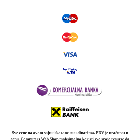
Sve cene na ovom sajtu iskazane su u dinarima. PDV je uračunat u
cenu. Computers Web Shop maksimalno koristi sve svoje resurse da