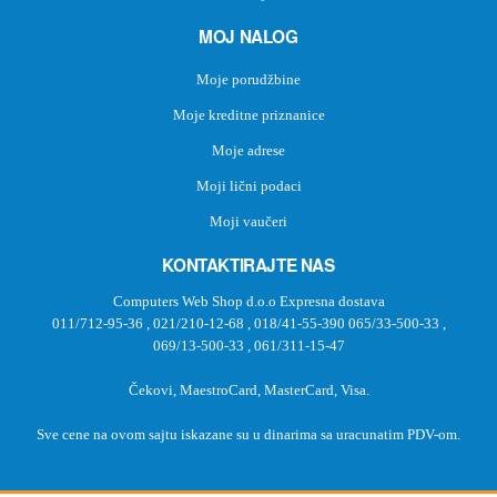
MOJ NALOG
Moje porudžbine
Moje kreditne priznanice
Moje adrese
Moji lični podaci
Moji vaučeri
KONTAKTIRAJTE NAS
Computers Web Shop d.o.o Expresna dostava
011/712-95-36
,
021/210-12-68
,
018/41-55-390
065/33-500-33
,
069/13-500-33
,
061/311-15-47
Čekovi, MaestroCard, MasterCard, Visa.
Sve cene na ovom sajtu iskazane su u dinarima sa uracunatim PDV-om.