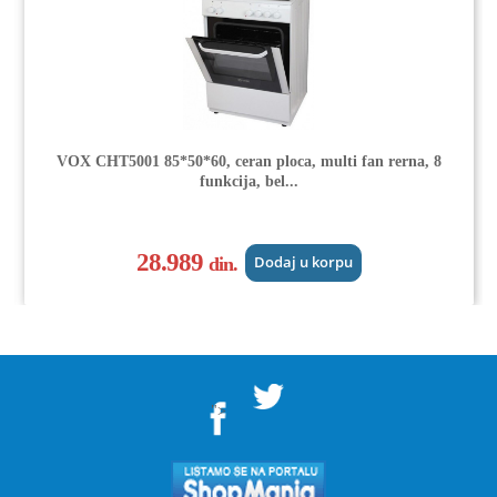
VOX CHT5001 85*50*60, ceran ploca, multi fan rerna, 8
funkcija, bel...
28.989
din.
Dodaj u korpu
">