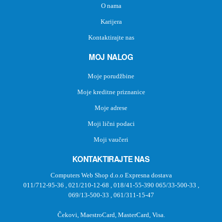
O nama
Karijera
Kontaktirajte nas
MOJ NALOG
Moje porudžbine
Moje kreditne priznanice
Moje adrese
Moji lični podaci
Moji vaučeri
KONTAKTIRAJTE NAS
Computers Web Shop d.o.o Expresna dostava
011/712-95-36
,
021/210-12-68
,
018/41-55-390
065/33-500-33
,
069/13-500-33
,
061/311-15-47
Čekovi, MaestroCard, MasterCard, Visa.