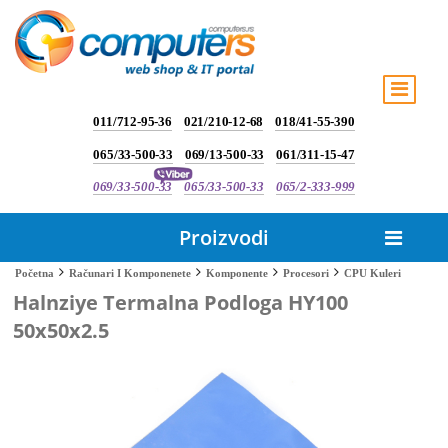
011/712-95-36
021/210-12-68
018/41-55-390
065/33-500-33
069/13-500-33
061/311-15-47
069/33-500-33
065/33-500-33
065/2-333-999
Proizvodi
CPU Kuleri
Početna
Računari I Komponenete
Komponente
Procesori
Halnziye Termalna Podloga HY100
50x50x2.5