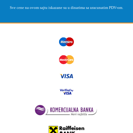
Sve cene na ovom sajtu iskazane su u dinarima sa uracunatim PDV-om.