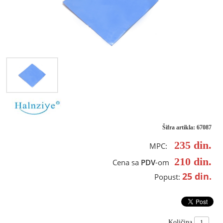
Šifra artikla: 67087
235
din.
MPC:
210
din.
Cena sa
PDV
-om
25
din.
Popust:
Količina