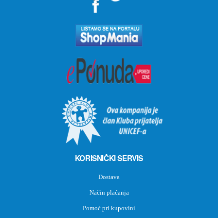
">
KORISNIČKI SERVIS
Dostava
Način plaćanja
Pomoć pri kupovini