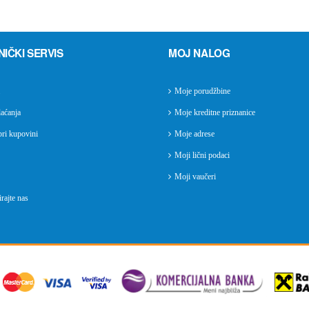
NIČKI SERVIS
MOJ NALOG
Moje porudžbine
aćanja
Moje kreditne priznanice
ri kupovini
Moje adrese
Moji lični podaci
Moji vaučeri
rajte nas