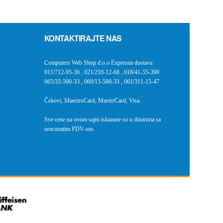
KONTAKTIRAJTE NAS
Computers Web Shop d.o.o Expresna dostava
011/712-95-36
,
021/210-12-68
,
018/41-55-390
065/33-500-33
,
069/13-500-33
,
061/311-15-47
Čekovi, MaestroCard, MasterCard, Visa.
Sve cene na ovom sajtu iskazane su u dinarima sa
uracunatim PDV-om.