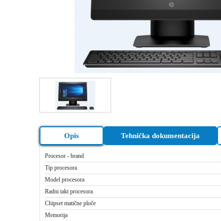
Opis
Tehnička dokumentacija
Procesor - brand
Tip procesora
Model procesora
Radni takt procesora
Chipset matične ploče
Memorija