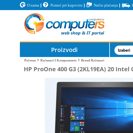
O nama
Pomoć pri kupovini
Način plaćanja
Proizvodi
Brand Računari
Početna
Računari I Komponenete
HP ProOne 400 G3 (2KL19EA) 20 Intel