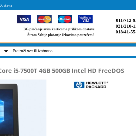
Dostava
011/712-9
021/210-1
BG plaćanje svim karticama prilikom dostave!
018/41-55
Širom Srbije plaćanje čekovima pouzećem!
 Core i5-7500T 4GB 500GB Intel HD FreeDOS