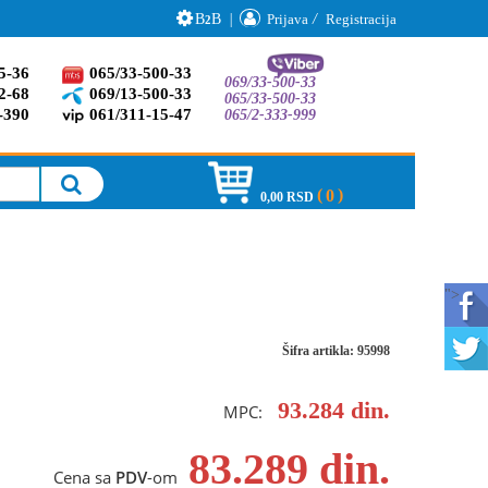
B
B
|
Prijava
/
Registracija
2
5-36
065/33-500-33
069/33-500-33
2-68
069/13-500-33
065/33-500-33
-390
061/311-15-47
065/2-333-999
0
0,00 RSD
">
Šifra artikla: 95998
93.284
din.
MPC:
83.289
din.
Cena sa
PDV
-om