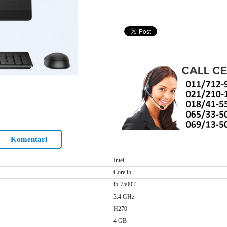
Komentari
Intel
Core i5
i5-7500T
3.4 GHz
H270
4 GB