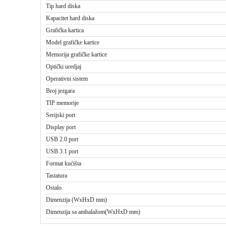
Tip hard diska
Kapacitet hard diska
Grafička kartica
Model grafičke kartice
Memorija grafičke kartice
Optički uredjaj
Operativni sistem
Broj jezgara
TIP memorije
Serijski port
Display port
USB 2.0 port
USB 3.1 port
Format kućišta
Tastatura
Ostalo
Dimenzija (WxHxD mm)
Dimenzija sa ambalažom(WxHxD mm)