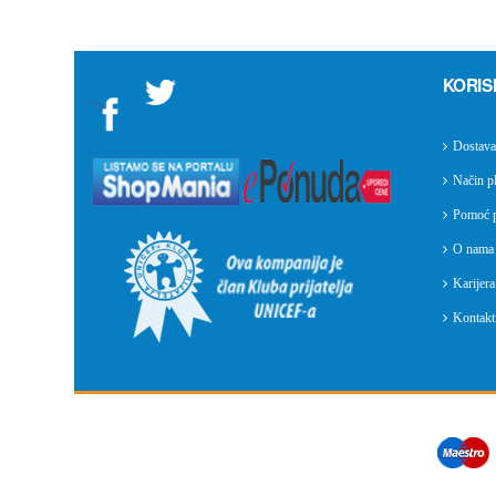
KORIS
">
Dostava
Način pl
Pomoć p
O nama
Karijera
Kontakti