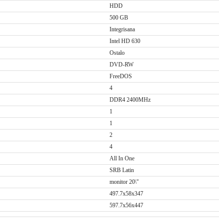
HDD
500 GB
Integrisana
Intel HD 630
Ostalo
DVD-RW
FreeDOS
4
DDR4 2400MHz
1
1
2
4
All In One
SRB Latin
monitor 20\"
497.7x58x347
597.7x56x447