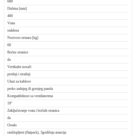
600
Dubina [mm]
400
Vrata
staklena
Nosivost ormara [kg]
60
Bočne stranice
da
Vertikalni nosači
prednji i stražnji
Ulazi za kablove
preko zadnjeg ili gornjeg panela
Kompatibilnost sa ventilatorima
19"
Zaključavanje vrata i bočnih stranica
da
Ostalo
rasklopljeni (flatpack), 3godišnja arancija