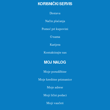
KORISNIČKI SERVIS
Dostava
Način plaćanja
Pomoć pri kupovini
O nama
Karijera
Kontaktirajte nas
MOJ NALOG
Moje porudžbine
Moje kreditne priznanice
Moje adrese
Moji lični podaci
Moji vaučeri