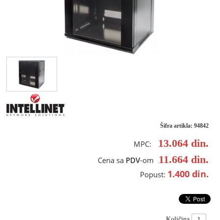
Šifra artikla: 94842
13.064
din.
MPC:
11.664
din.
Cena sa
PDV
-om
1.400
din.
Popust:
Količina