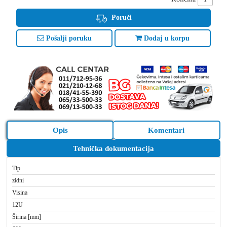
Poruči
Pošalji poruku
Dodaj u korpu
Opis
Komentari
Tehnička dokumentacija
Tip
zidni
Visina
12U
Širina [mm]