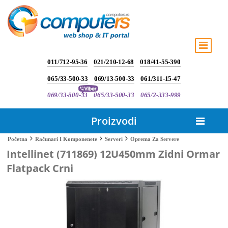
011/712-95-36
021/210-12-68
018/41-55-390
065/33-500-33
069/13-500-33
061/311-15-47
069/33-500-33
065/33-500-33
065/2-333-999
Proizvodi
Oprema Za Servere
Početna
Računari I Komponenete
Serveri
Intellinet (711869) 12U450mm Zidni Ormar
Flatpack Crni