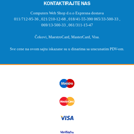
KONTAKTIRAJTE NAS
Computers Web Shop d.o.o Expresna dostava
011/712-95-36
,
021/210-12-68
,
018/41-55-390
065/33-500-33
,
069/13-500-33
,
061/311-15-47
Čekovi, MaestroCard, MasterCard, Visa.
Sve cene na ovom sajtu iskazane su u dinarima sa uracunatim PDV-om.