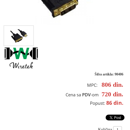
Šifra artikla: 90406
806
din.
MPC:
720
din.
Cena sa
PDV
-om
86
din.
Popust:
Količina