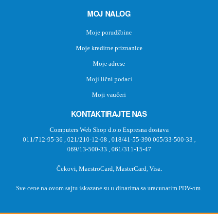
MOJ NALOG
Moje porudžbine
Moje kreditne priznanice
Moje adrese
Moji lični podaci
Moji vaučeri
KONTAKTIRAJTE NAS
Computers Web Shop d.o.o Expresna dostava
011/712-95-36
,
021/210-12-68
,
018/41-55-390
065/33-500-33
,
069/13-500-33
,
061/311-15-47
Čekovi, MaestroCard, MasterCard, Visa.
Sve cene na ovom sajtu iskazane su u dinarima sa uracunatim PDV-om.