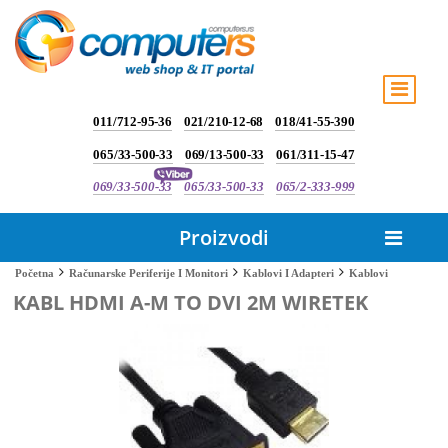
011/712-95-36
021/210-12-68
018/41-55-390
065/33-500-33
069/13-500-33
061/311-15-47
069/33-500-33
065/33-500-33
065/2-333-999
Proizvodi
Kablovi
Početna
Računarske Periferije I Monitori
Kablovi I Adapteri
KABL HDMI A-M TO DVI 2M WIRETEK