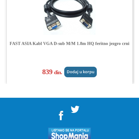
FAST ASIA Kabl VGA D-sub M/M 1.8m HQ feritno jezgro crni
839
din.
Dodaj u korpu
">