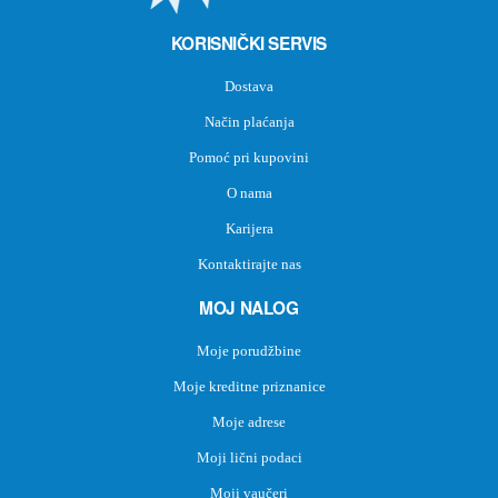
KORISNIČKI SERVIS
Dostava
Način plaćanja
Pomoć pri kupovini
O nama
Karijera
Kontaktirajte nas
MOJ NALOG
Moje porudžbine
Moje kreditne priznanice
Moje adrese
Moji lični podaci
Moji vaučeri