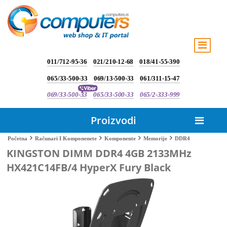
011/712-95-36
021/210-12-68
018/41-55-390
065/33-500-33
069/13-500-33
061/311-15-47
069/33-500-33
065/33-500-33
065/2-333-999
Proizvodi
DDR4
Početna
Računari I Komponenete
Komponente
Memorije
KINGSTON DIMM DDR4 4GB 2133MHz
HX421C14FB/4 HyperX Fury Black