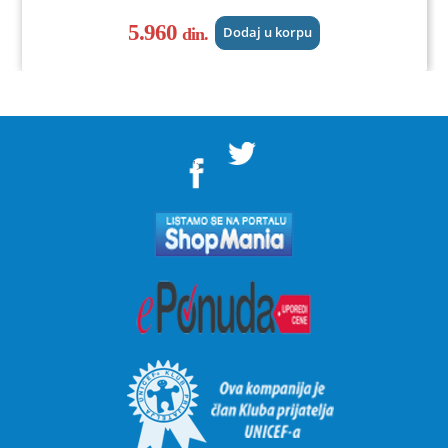
5.960
din.
Dodaj u korpu
">