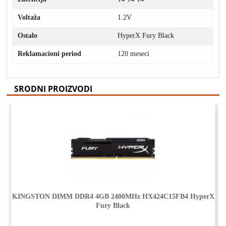
Voltaža
1.2V
Ostalo
HyperX Fury Black
Reklamacioni period
120 meseci
SRODNI PROIZVODI
KINGSTON DIMM DDR4 4GB 2400MHz HX424C15FB4 HyperX
Fury Black