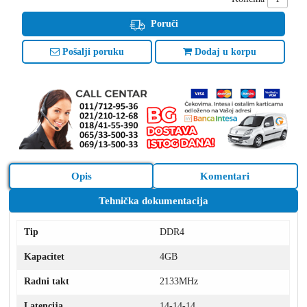
Poruči
Pošalji poruku
Dodaj u korpu
Opis
Komentari
Tehnička dokumentacija
Tip
DDR4
Kapacitet
4GB
Radni takt
2133MHz
Latencija
14-14-14