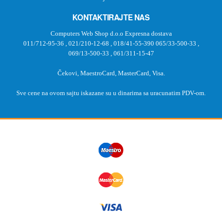
KONTAKTIRAJTE NAS
Computers Web Shop d.o.o Expresna dostava
011/712-95-36
,
021/210-12-68
,
018/41-55-390
065/33-500-33
,
069/13-500-33
,
061/311-15-47
Čekovi, MaestroCard, MasterCard, Visa.
Sve cene na ovom sajtu iskazane su u dinarima sa uracunatim PDV-om.