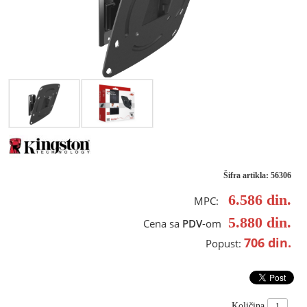
Šifra artikla: 56306
6.586
din.
MPC:
5.880
din.
Cena sa
PDV
-om
706
din.
Popust:
Količina