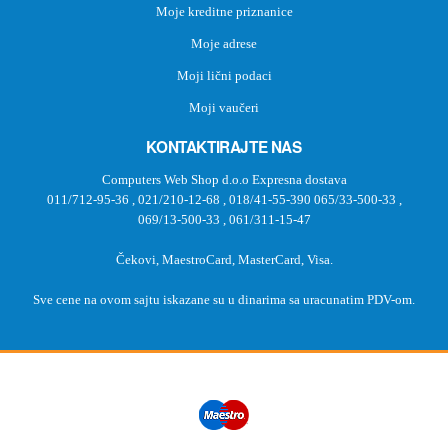
Moje kreditne priznanice
Moje adrese
Moji lični podaci
Moji vaučeri
KONTAKTIRAJTE NAS
Computers Web Shop d.o.o Expresna dostava
011/712-95-36
,
021/210-12-68
,
018/41-55-390
065/33-500-33
,
069/13-500-33
,
061/311-15-47
Čekovi, MaestroCard, MasterCard, Visa.
Sve cene na ovom sajtu iskazane su u dinarima sa uracunatim PDV-om.