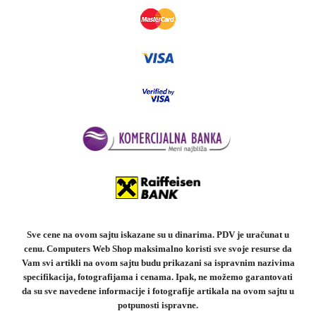
Sve cene na ovom sajtu iskazane su u dinarima. PDV je uračunat u
cenu. Computers Web Shop maksimalno koristi sve svoje resurse da
Vam svi artikli na ovom sajtu budu prikazani sa ispravnim nazivima
specifikacija, fotografijama i cenama. Ipak, ne možemo garantovati
da su sve navedene informacije i fotografije artikala na ovom sajtu u
potpunosti ispravne.