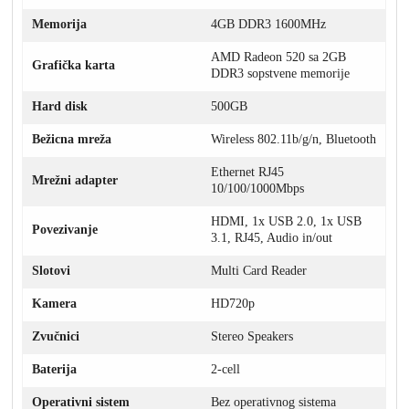
Memorija
4GB DDR3 1600MHz
AMD Radeon 520 sa 2GB
Grafička karta
DDR3 sopstvene memorije
Hard disk
500GB
Bežicna mreža
Wireless 802.11b/g/n, Bluetooth
Ethernet RJ45
Mrežni adapter
10/100/1000Mbps
HDMI, 1x USB 2.0, 1x USB
Povezivanje
3.1, RJ45, Audio in/out
Slotovi
Multi Card Reader
Kamera
HD720p
Zvučnici
Stereo Speakers
Baterija
2-cell
Operativni sistem
Bez operativnog sistema