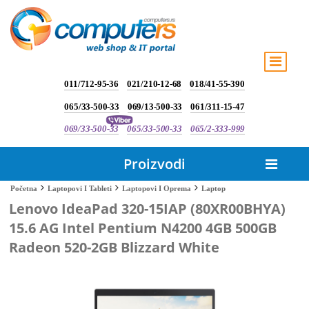
011/712-95-36
021/210-12-68
018/41-55-390
065/33-500-33
069/13-500-33
061/311-15-47
069/33-500-33
065/33-500-33
065/2-333-999
Proizvodi
Laptop
Početna
Laptopovi I Tableti
Laptopovi I Oprema
Lenovo IdeaPad 320-15IAP (80XR00BHYA)
15.6 AG Intel Pentium N4200 4GB 500GB
Radeon 520-2GB Blizzard White