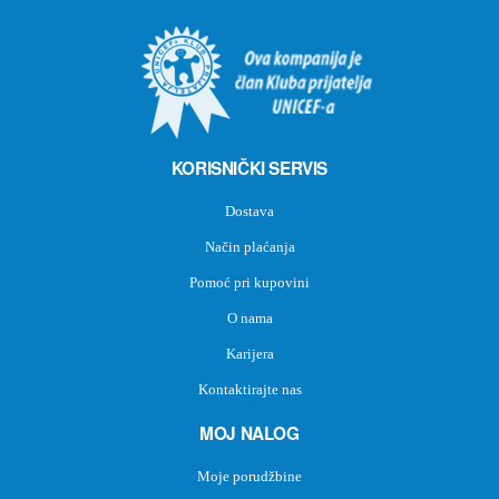
KORISNIČKI SERVIS
Dostava
Način plaćanja
Pomoć pri kupovini
O nama
Karijera
Kontaktirajte nas
MOJ NALOG
Moje porudžbine