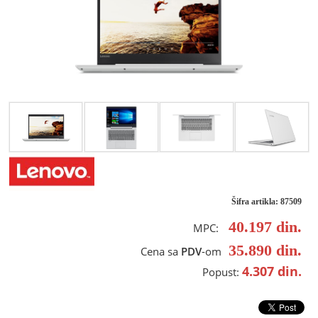
Šifra artikla: 87509
40.197
din.
MPC:
35.890
din.
Cena sa
PDV
-om
4.307
din.
Popust: