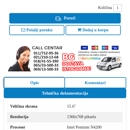
Količina
Poruči
Pošalji poruku
Dodaj u korpu
Opis
Komentari
Tehnička dokumentacija
Veličina ekrana
15.6"
Rezolucija
1366x768 piksela
Procesor
Intel Pentium N4200