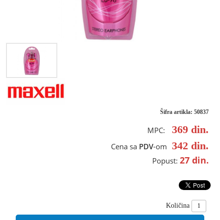
Šifra artikla: 50837
369
din.
MPC:
342
din.
Cena sa
PDV
-om
27
din.
Popust:
Količina