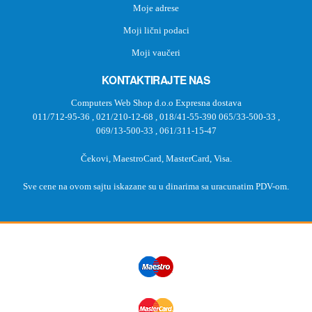
Moje adrese
Moji lični podaci
Moji vaučeri
KONTAKTIRAJTE NAS
Computers Web Shop d.o.o Expresna dostava
011/712-95-36
,
021/210-12-68
,
018/41-55-390
065/33-500-33
,
069/13-500-33
,
061/311-15-47
Čekovi, MaestroCard, MasterCard, Visa.
Sve cene na ovom sajtu iskazane su u dinarima sa uracunatim PDV-om.