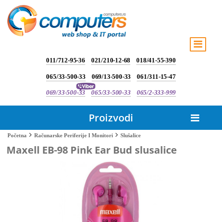
011/712-95-36
021/210-12-68
018/41-55-390
065/33-500-33
069/13-500-33
061/311-15-47
069/33-500-33
065/33-500-33
065/2-333-999
Proizvodi
Slušalice
Početna
Računarske Periferije I Monitori
Maxell EB-98 Pink Ear Bud slusalice