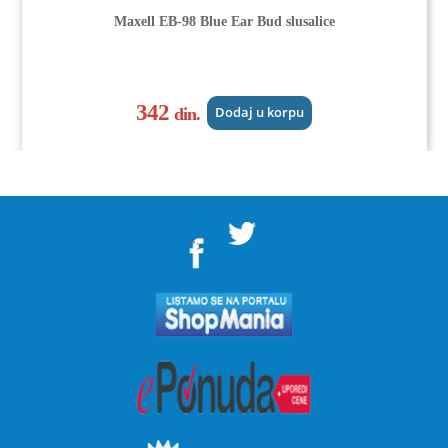
Maxell EB-98 Blue Ear Bud slusalice
342
din.
Dodaj u korpu
">