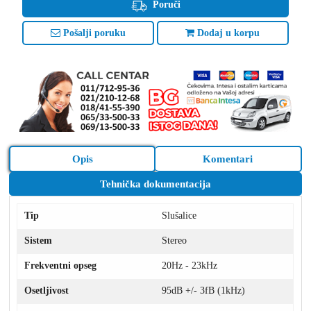
Poruči
Pošalji poruku
Dodaj u korpu
Opis
Komentari
Tehnička dokumentacija
Tip
Slušalice
Sistem
Stereo
Frekventni opseg
20Hz - 23kHz
Osetljivost
95dB +/- 3fB (1kHz)