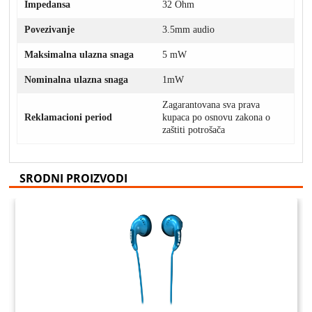
Impedansa
32 Ohm
Povezivanje
3.5mm audio
Maksimalna ulazna snaga
5 mW
Nominalna ulazna snaga
1mW
Zagarantovana sva prava
Reklamacioni period
kupaca po osnovu zakona o
zaštiti potrošača
SRODNI PROIZVODI