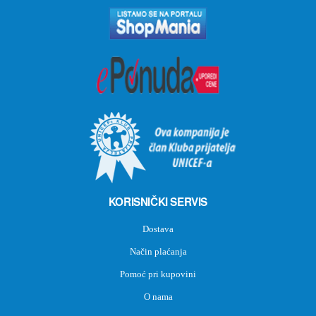
KORISNIČKI SERVIS
Dostava
Način plaćanja
Pomoć pri kupovini
O nama