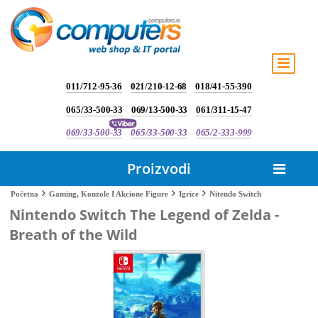
011/712-95-36
021/210-12-68
018/41-55-390
065/33-500-33
069/13-500-33
061/311-15-47
069/33-500-33
065/33-500-33
065/2-333-999
Proizvodi
Nitendo Switch
Početna
Gaming, Konzole I Akcione Figure
Igrice
Nintendo Switch The Legend of Zelda -
Breath of the Wild