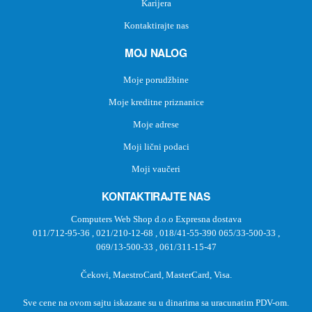
Karijera
Kontaktirajte nas
MOJ NALOG
Moje porudžbine
Moje kreditne priznanice
Moje adrese
Moji lični podaci
Moji vaučeri
KONTAKTIRAJTE NAS
Computers Web Shop d.o.o Expresna dostava
011/712-95-36
,
021/210-12-68
,
018/41-55-390
065/33-500-33
,
069/13-500-33
,
061/311-15-47
Čekovi, MaestroCard, MasterCard, Visa.
Sve cene na ovom sajtu iskazane su u dinarima sa uracunatim PDV-om.