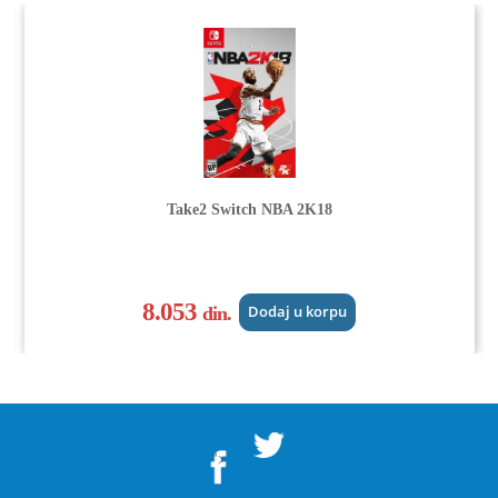
Take2 Switch NBA 2K18
8.053
din.
Dodaj u korpu
">