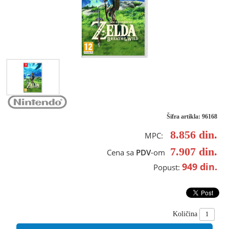
Šifra artikla: 96168
8.856
din.
MPC:
7.907
din.
Cena sa
PDV
-om
949
din.
Popust:
Količina