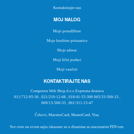
Kontaktirajte nas
MOJ NALOG
Moje porudžbine
Moje kreditne priznanice
Moje adrese
Moji lični podaci
Moji vaučeri
KONTAKTIRAJTE NAS
Computers Web Shop d.o.o Expresna dostava
011/712-95-36
,
021/210-12-68
,
018/41-55-390
065/33-500-33
,
069/13-500-33
,
061/311-15-47
Čekovi, MaestroCard, MasterCard, Visa.
Sve cene na ovom sajtu iskazane su u dinarima sa uracunatim PDV-om.