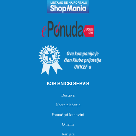
KORISNIČKI SERVIS
Dostava
Način plaćanja
Pomoć pri kupovini
O nama
Karijera