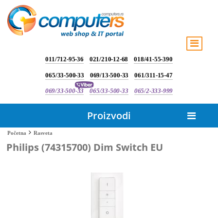
011/712-95-36
021/210-12-68
018/41-55-390
065/33-500-33
069/13-500-33
061/311-15-47
069/33-500-33
065/33-500-33
065/2-333-999
Proizvodi
Rasveta
Početna
Philips (74315700) Dim Switch EU