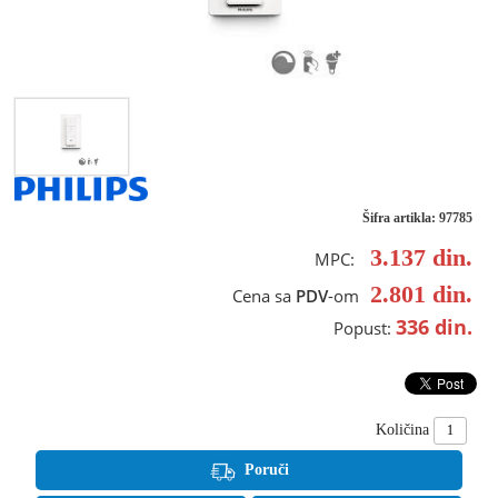
Šifra artikla: 97785
3.137
din.
MPC:
2.801
din.
Cena sa
PDV
-om
336
din.
Popust:
Količina
Poruči