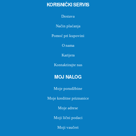
KORISNIČKI SERVIS
Dostava
Način plaćanja
Pomoć pri kupovini
O nama
Karijera
Kontaktirajte nas
MOJ NALOG
Moje porudžbine
Moje kreditne priznanice
Moje adrese
Moji lični podaci
Moji vaučeri