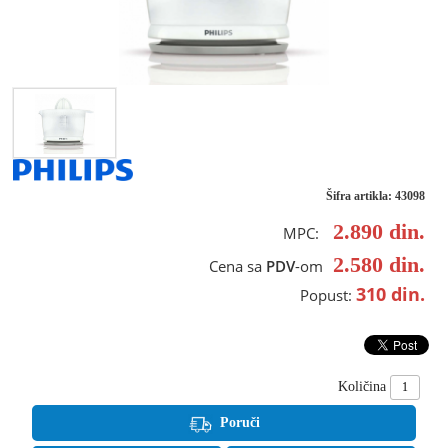
Šifra artikla: 43098
2.890
din.
MPC:
2.580
din.
Cena sa
PDV
-om
310
din.
Popust:
Količina
Poruči