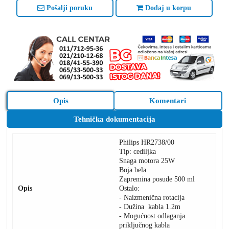
Pošalji poruku
Dodaj u korpu
Opis
Komentari
Tehnička dokumentacija
Philips HR2738/00
Tip: cediljka
Snaga motora 25W
Boja bela
Zapremina posude 500 ml
Opis
Ostalo:
- Naizmenična rotacija
- Dužina kabla 1.2m
- Mogućnost odlaganja
priključnog kabla