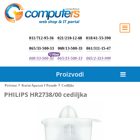
011/712-95-36
021/210-12-68
018/41-55-390
065/33-500-33
069/13-500-33
061/311-15-47
069/33-500-33
065/33-500-33
065/2-333-999
Proizvodi
Cediljke
Početna
Kućni Aparati I Posuđe
PHILIPS HR2738/00 cediljka