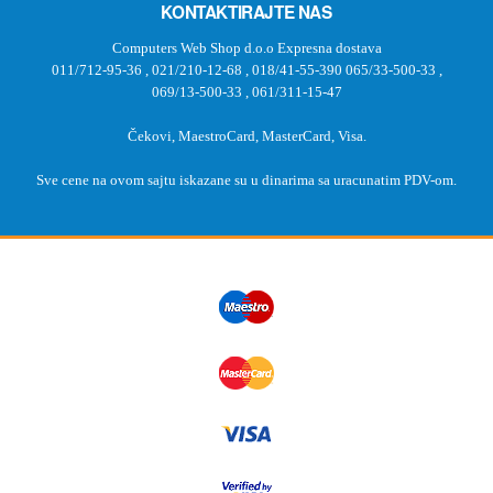
KONTAKTIRAJTE NAS
Computers Web Shop d.o.o Expresna dostava
011/712-95-36
,
021/210-12-68
,
018/41-55-390
065/33-500-33
,
069/13-500-33
,
061/311-15-47
Čekovi, MaestroCard, MasterCard, Visa.
Sve cene na ovom sajtu iskazane su u dinarima sa uracunatim PDV-om.