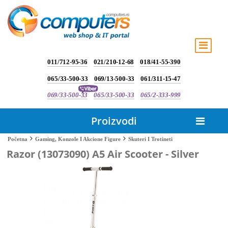
011/712-95-36
021/210-12-68
018/41-55-390
065/33-500-33
069/13-500-33
061/311-15-47
069/33-500-33
065/33-500-33
065/2-333-999
Proizvodi
Skuteri I Trotineti
Početna
Gaming, Konzole I Akcione Figure
Razor (13073090) A5 Air Scooter - Silver