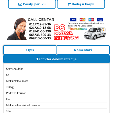
Pošalji poruku
Dodaj u korpu
Opis
Komentari
Tehnička dokumentacija
Starosno doba
8+
Maksimalna kilaža
100kg
Podesivi korman
Da
Maksimalna visina kormana
104cm