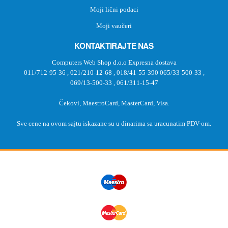
Moji lični podaci
Moji vaučeri
KONTAKTIRAJTE NAS
Computers Web Shop d.o.o Expresna dostava
011/712-95-36
,
021/210-12-68
,
018/41-55-390
065/33-500-33
,
069/13-500-33
,
061/311-15-47
Čekovi, MaestroCard, MasterCard, Visa.
Sve cene na ovom sajtu iskazane su u dinarima sa uracunatim PDV-om.