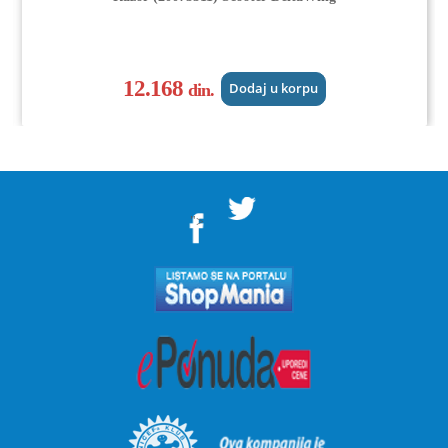
12.168
din.
Dodaj u korpu
">