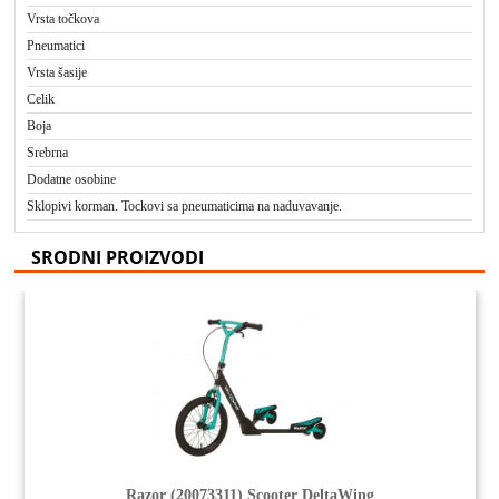
Vrsta točkova
Pneumatici
Vrsta šasije
Celik
Boja
Srebrna
Dodatne osobine
Sklopivi korman. Tockovi sa pneumaticima na naduvavanje.
SRODNI PROIZVODI
Razor (20073311) Scooter DeltaWing