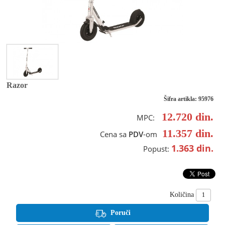
Razor
Šifra artikla: 95976
12.720
din.
MPC:
11.357
din.
Cena sa
PDV
-om
1.363
din.
Popust:
Količina
Poruči