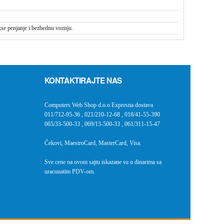
se penjanje i bezbednu voznju.
KONTAKTIRAJTE NAS
Computers Web Shop d.o.o Expresna dostava
011/712-95-36
,
021/210-12-68
,
018/41-55-390
065/33-500-33
,
069/13-500-33
,
061/311-15-47
Čekovi, MaestroCard, MasterCard, Visa.
Sve cene na ovom sajtu iskazane su u dinarima sa
uracunatim PDV-om.