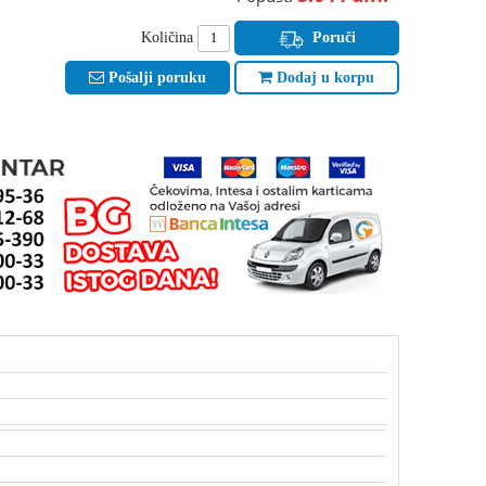
Količina
Poruči
Pošalji poruku
Dodaj u korpu