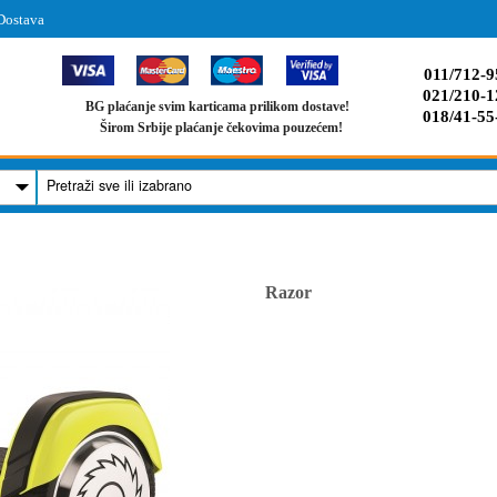
Dostava
011/712-9
021/210-1
BG plaćanje svim karticama prilikom dostave!
018/41-55
Širom Srbije plaćanje čekovima pouzećem!
Razor