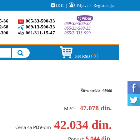
B
B
|
Prijava
/
Registracija
2
5-36
065/33-500-33
069/33-500-33
2-68
069/13-500-33
065/33-500-33
-390
061/311-15-47
065/2-333-999
0
0,00 RSD
">
Šifra artikla: 95966
47.078
din.
MPC:
42.034
din.
Cena sa
PDV
-om
5.044
din.
Popust: