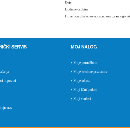
Boja
Dodatne osobine
Hoverboard sa autostabilizacijom, za mnogo lak
NIČKI SERVIS
MOJ NALOG
Moje porudžbine
aćanja
Moje kreditne priznanice
ri kupovini
Moje adrese
Moji lični podaci
Moji vaučeri
rajte nas