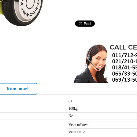
Komentari
8+
100kg
Ne
Vrsta točkova
Vrsta šasije