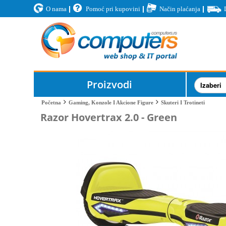
O nama
Pomoć pri kupovini
Način plaćanja
Proizvodi
Skuteri I Trotineti
Početna
Gaming, Konzole I Akcione Figure
Razor Hovertrax 2.0 - Green