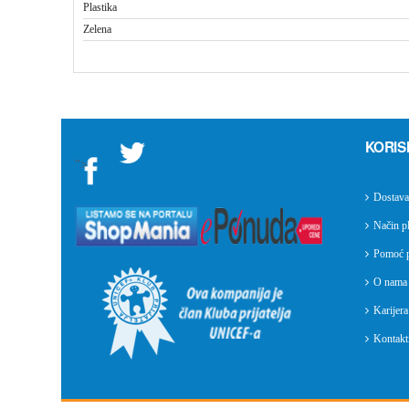
Plastika
Zelena
KORIS
">
Dostava
Način pl
Pomoć p
O nama
Karijera
Kontakti