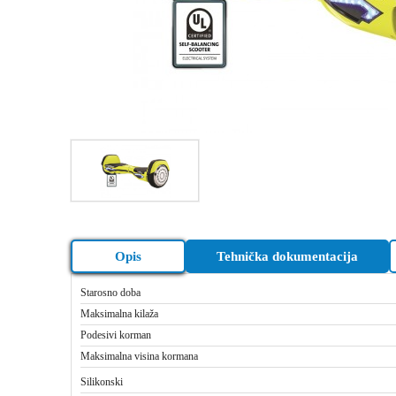
Opis
Tehnička dokumentacija
Starosno doba
Maksimalna kilaža
Podesivi korman
Maksimalna visina kormana
Silikonski