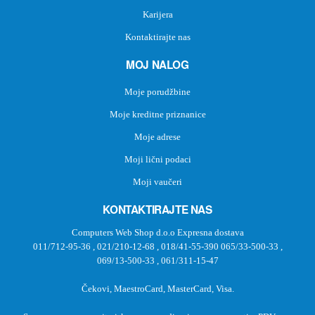
Karijera
Kontaktirajte nas
MOJ NALOG
Moje porudžbine
Moje kreditne priznanice
Moje adrese
Moji lični podaci
Moji vaučeri
KONTAKTIRAJTE NAS
Computers Web Shop d.o.o Expresna dostava
011/712-95-36
,
021/210-12-68
,
018/41-55-390
065/33-500-33
,
069/13-500-33
,
061/311-15-47
Čekovi, MaestroCard, MasterCard, Visa.