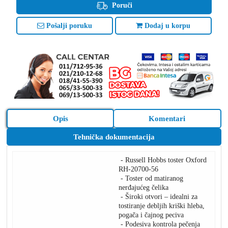
Poruči
Pošalji poruku
Dodaj u korpu
Opis
Komentari
Tehnička dokumentacija
- Russell Hobbs toster Oxford
RH-20700-56
- Toster od matiranog
nerđajućeg čelika
- Široki otvori – idealni za
tostiranje debljih kriški hleba,
pogača i čajnog peciva
- Podesiva kontrola pečenja