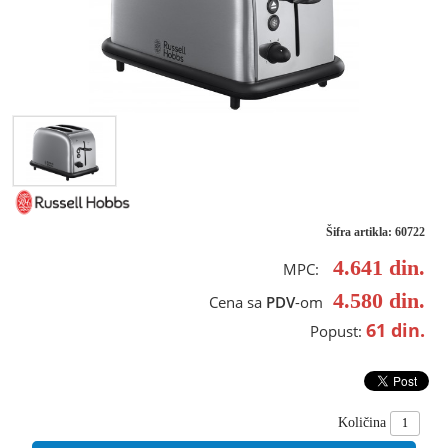
Šifra artikla: 60722
4.641
din.
MPC:
4.580
din.
Cena sa
PDV
-om
61
din.
Popust:
Količina