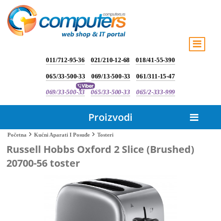
011/712-95-36
021/210-12-68
018/41-55-390
065/33-500-33
069/13-500-33
061/311-15-47
069/33-500-33
065/33-500-33
065/2-333-999
Proizvodi
Tosteri
Početna
Kućni Aparati I Posuđe
Russell Hobbs Oxford 2 Slice (Brushed)
20700-56 toster