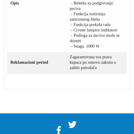
Opis
- Rešetka za podgrevanje
peciva
- Funkcija tostiranja
zamrznutog hleba
- Funkcija prekida rada
- Crvene lampice indikatori
- Podloga za mrvice može se
skinuti
- Snaga: 1000 W
Zagarantovana sva prava
Reklamacioni period
kupaca po osnovu zakona o
zaštiti potrošača
">