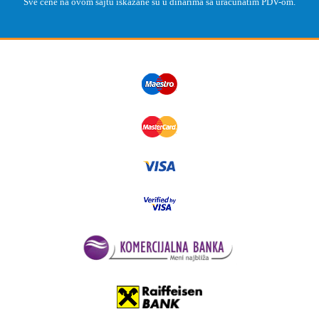
Sve cene na ovom sajtu iskazane su u dinarima sa uracunatim PDV-om.