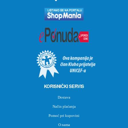
KORISNIČKI SERVIS
Dostava
Način plaćanja
Pomoć pri kupovini
O nama