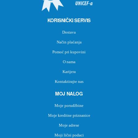
KORISNIČKI SERVIS
Dostava
Način plaćanja
Pomoć pri kupovini
O nama
Karijera
Kontaktirajte nas
MOJ NALOG
Moje porudžbine
Moje kreditne priznanice
Moje adrese
Moji lični podaci