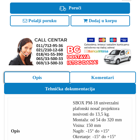
Poruči
Pošalji poruku
Dodaj u korpu
Opis
Komentari
Tehnička dokumentacija
SBOX PM-18 univerzalni
plafonski nosač projektora
nosivosti do 13,5 kg.
Montaža: od 54 do 320 mm
Visina: 150 mm
Opis
Nagib: -15° do +15°
Okretanje: -15° do +15°