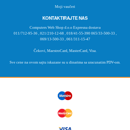
Moji vaučeri
KONTAKTIRAJTE NAS
Computers Web Shop d.o.o Expresna dostava
011/712-95-36
,
021/210-12-68
,
018/41-55-390
065/33-500-33
,
069/13-500-33
,
061/311-15-47
Čekovi, MaestroCard, MasterCard, Visa.
Sve cene na ovom sajtu iskazane su u dinarima sa uracunatim PDV-om.