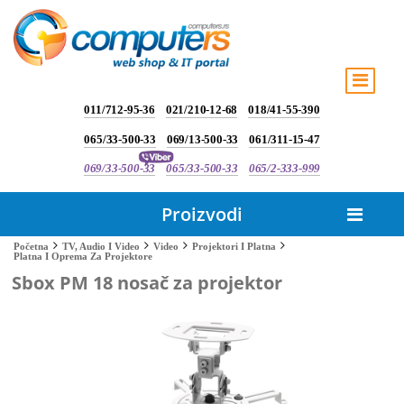
011/712-95-36
021/210-12-68
018/41-55-390
065/33-500-33
069/13-500-33
061/311-15-47
069/33-500-33
065/33-500-33
065/2-333-999
Proizvodi
Početna
TV, Audio I Video
Video
Projektori I Platna
Platna I Oprema Za Projektore
Sbox PM 18 nosač za projektor