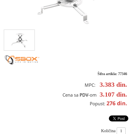
Šifra artikla: 77346
3.383
din.
MPC:
3.107
din.
Cena sa
PDV
-om
276
din.
Popust:
Količina