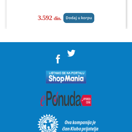
3.592
din.
Dodaj u korpu
">