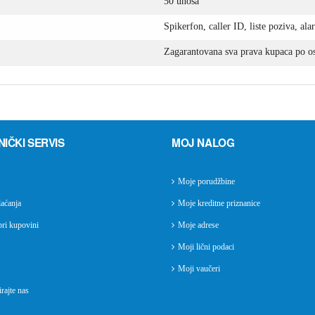
50 unosa
Spikerfon, caller ID, liste poziva, al
Zagarantovana sva prava kupaca po os
NIČKI SERVIS
MOJ NALOG
Moje porudžbine
aćanja
Moje kreditne priznanice
ri kupovini
Moje adrese
Moji lični podaci
Moji vaučeri
rajte nas