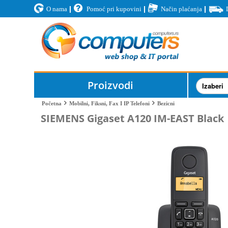
O nama
Pomoć pri kupovini
Način plaćanja
Proizvodi
Bezicni
Početna
Mobilni, Fiksni, Fax I IP Telefoni
SIEMENS Gigaset A120 IM-EAST Black