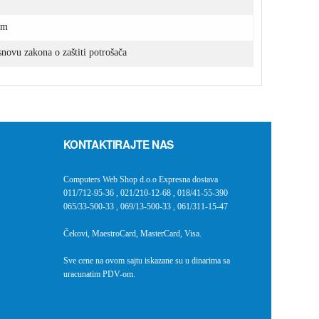
arm
novu zakona o zaštiti potrošača
KONTAKTIRAJTE NAS
Computers Web Shop d.o.o Expresna dostava
011/712-95-36
,
021/210-12-68
,
018/41-55-390
065/33-500-33
,
069/13-500-33
,
061/311-15-47
Čekovi, MaestroCard, MasterCard, Visa.
Sve cene na ovom sajtu iskazane su u dinarima sa
uracunatim PDV-om.