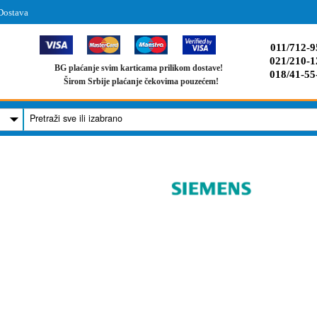
Dostava
011/712-9
021/210-1
BG plaćanje svim karticama prilikom dostave!
018/41-55
Širom Srbije plaćanje čekovima pouzećem!