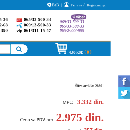
B
B
|
Prijava
/
Registracija
2
5-36
065/33-500-33
069/33-500-33
2-68
069/13-500-33
065/33-500-33
-390
061/311-15-47
065/2-333-999
0
0,00 RSD
">
Šifra artikla: 28601
3.332
din.
MPC:
2.975
din.
Cena sa
PDV
-om
357
din.