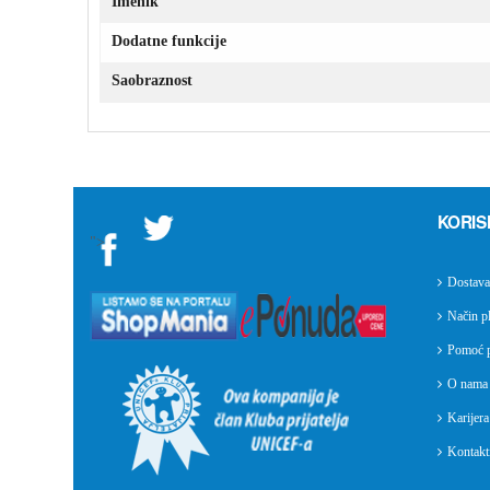
Imenik
Dodatne funkcije
Saobraznost
KORIS
">
Dostava
Način pl
Pomoć p
O nama
Karijera
Kontakti