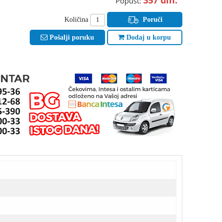
Popust:
Količina
Poruči
Pošalji poruku
Dodaj u korpu