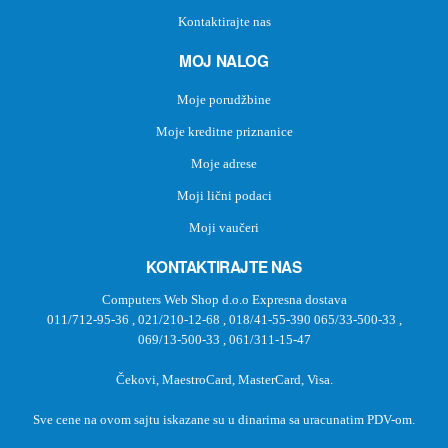
Kontaktirajte nas
MOJ NALOG
Moje porudžbine
Moje kreditne priznanice
Moje adrese
Moji lični podaci
Moji vaučeri
KONTAKTIRAJTE NAS
Computers Web Shop d.o.o Expresna dostava
011/712-95-36
,
021/210-12-68
,
018/41-55-390
065/33-500-33
,
069/13-500-33
,
061/311-15-47
Čekovi, MaestroCard, MasterCard, Visa.
Sve cene na ovom sajtu iskazane su u dinarima sa uracunatim PDV-om.