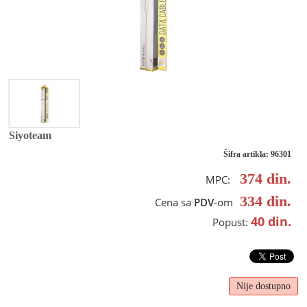
Siyoteam
Šifra artikla: 96301
374
din.
MPC:
334
din.
Cena sa
PDV
-om
40
din.
Popust:
Nije dostupno