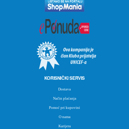
KORISNIČKI SERVIS
Dostava
Način plaćanja
Pomoć pri kupovini
O nama
Karijera