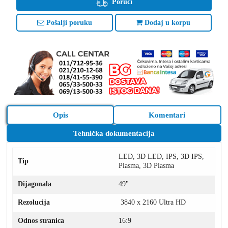
Poruči
Pošalji poruku
Dodaj u korpu
Opis
Komentari
Tehnička dokumentacija
LED, 3D LED, IPS, 3D IPS,
Tip
Plasma, 3D Plasma
Dijagonala
49"
Rezolucija
3840 x 2160 Ultra HD
Odnos stranica
16:9