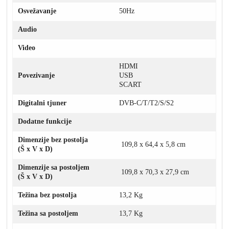
Osvežavanje
50Hz
Audio
Video
HDMI
Povezivanje
USB
SCART
Digitalni tjuner
DVB-C/T/T2/S/S2
Dodatne funkcije
Dimenzije bez postolja
109,8 x 64,4 x 5,8 cm
(Š x V x D)
Dimenzije sa postoljem
109,8 x 70,3 x 27,9 cm
(Š x V x D)
Težina bez postolja
13,2 Kg
Težina sa postoljem
13,7 Kg