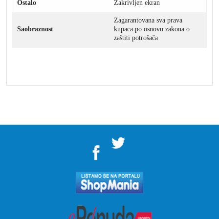
Ostalo
Zakrivljen ekran
Zagarantovana sva prava
Saobraznost
kupaca po osnovu zakona o
zaštiti potrošača
">