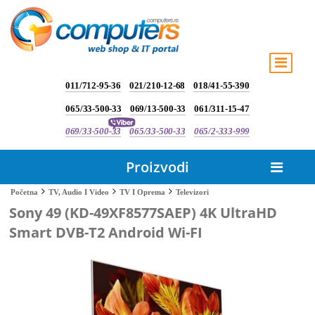
011/712-95-36
021/210-12-68
018/41-55-390
065/33-500-33
069/13-500-33
061/311-15-47
069/33-500-33
065/33-500-33
065/2-333-999
Proizvodi
Televizori
Početna
TV, Audio I Video
TV I Oprema
Sony 49 (KD-49XF8577SAEP) 4K UltraHD
Smart DVB-T2 Android Wi-FI