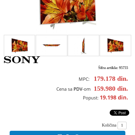
Šifra artikla: 95755
179.178
din.
MPC:
159.980
din.
Cena sa
PDV
-om
19.198
din.
Popust:
Količina