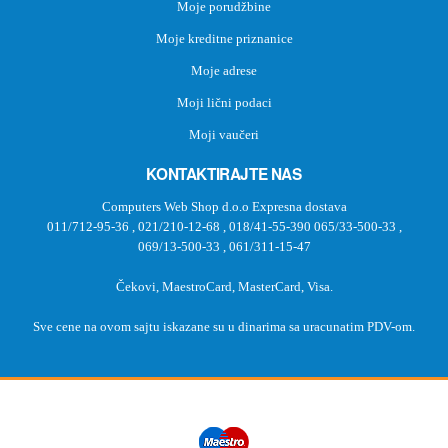
Moje porudžbine
Moje kreditne priznanice
Moje adrese
Moji lični podaci
Moji vaučeri
KONTAKTIRAJTE NAS
Computers Web Shop d.o.o Expresna dostava
011/712-95-36
,
021/210-12-68
,
018/41-55-390
065/33-500-33
,
069/13-500-33
,
061/311-15-47
Čekovi, MaestroCard, MasterCard, Visa.
Sve cene na ovom sajtu iskazane su u dinarima sa uracunatim PDV-om.