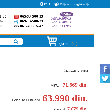
B
B
|
Prijava
/
Registracija
2
5-36
065/33-500-33
069/33-500-33
2-68
069/13-500-33
065/33-500-33
-390
061/311-15-47
065/2-333-999
0
0,00 RSD
">
Šifra artikla: 95804
71.669
din.
MPC:
63.990
din.
Cena sa
PDV
-om
7.679
din.
Popust: