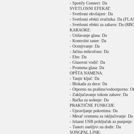
- Spotify Connect: Da
SVETLOSNI EFEKAT:
- Svetlosni ekvilajzer: Da
- Svetlosni efekti zvučnika: Da (FL
- Svetlosni efekti za zabavu: Da (RBG
KARAOKE:
- Utišavanje glasa: Da
- Kontrolni taster: Da
- Ocenjivanje: Da
- Jačina mikrofona: Da
- Eho: Da
- Glasovni vodič: Da
- Promena glasa: Da
OPŠTA NAMENA:
- Tanjir ključ: Da
- Blokada za decu: Da
- Otporno na prašinu/vodootporno: Ot
- Zaključavanje tokom zabave: Da
- Ručka za nošenje: Da
PRAKTIČNE FUNKCIJE:
- Upravljanje pokretima: Da
- Merač vremena za isključivanje: Da
- Izlazni USB priključak za punjenje:
- Tasteri osetljivi na dodir: Da
SONGPAL LINK: