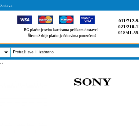
Dostava
011/712-9
021/210-1
BG plaćanje svim karticama prilikom dostave!
018/41-55
Širom Srbije plaćanje čekovima pouzećem!
ci