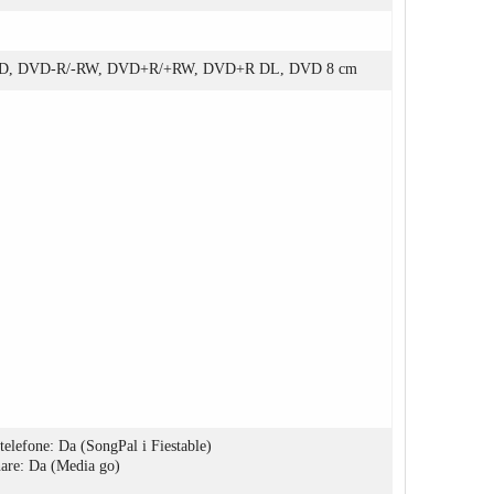
DVD, DVD-R/-RW, DVD+R/+RW, DVD+R DL, DVD 8 cm
telefone: Da (SongPal i Fiestable)
nare: Da (Media go)