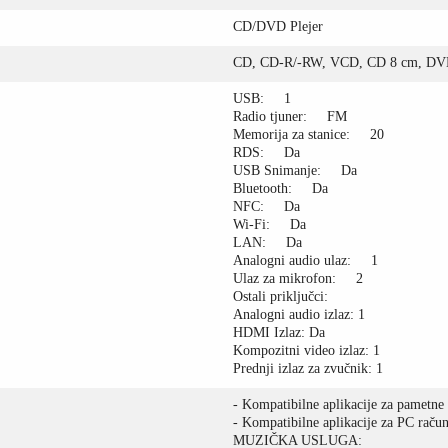
CD/DVD Plejer
CD, CD-R/-RW, VCD, CD 8 cm, 
USB: 1
Radio tjuner: FM
Memorija za stanice: 20
RDS: Da
USB Snimanje: Da
Bluetooth: Da
NFC: Da
Wi-Fi: Da
LAN: Da
Analogni audio ulaz: 1
Ulaz za mikrofon: 2
Ostali priključci:
Analogni audio izlaz: 1
HDMI Izlaz: Da
Kompozitni video izlaz: 1
Prednji izlaz za zvučnik: 1
- Kompatibilne aplikacije za pametne 
- Kompatibilne aplikacije za PC raču
MUZIČKA USLUGA: