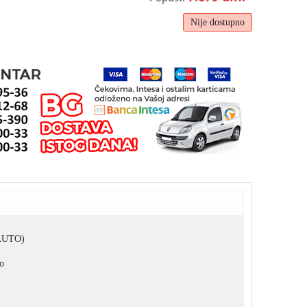
Nije dostupno
(AUTO)
o