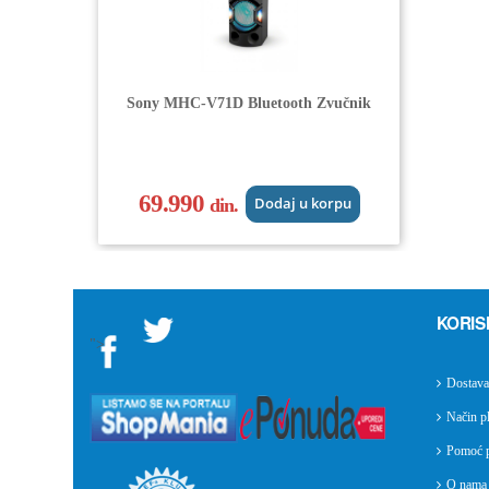
Sony MHC-V71D Bluetooth Zvučnik
69.990
din.
Dodaj u korpu
KORIS
">
Dostava
Način pl
Pomoć p
O nama