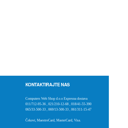
KONTAKTIRAJTE NAS
Computers Web Shop d.o.o Expresna dostava
011/712-95-36
,
021/210-12-68
,
018/41-55-390
065/33-500-33
,
069/13-500-33
,
061/311-15-47
Čekovi, MaestroCard, MasterCard, Visa.