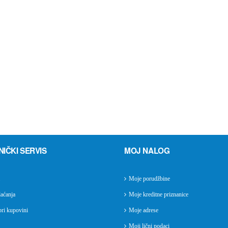
NIČKI SERVIS
MOJ NALOG
Moje porudžbine
aćanja
Moje kreditne priznanice
ri kupovini
Moje adrese
Moji lični podaci