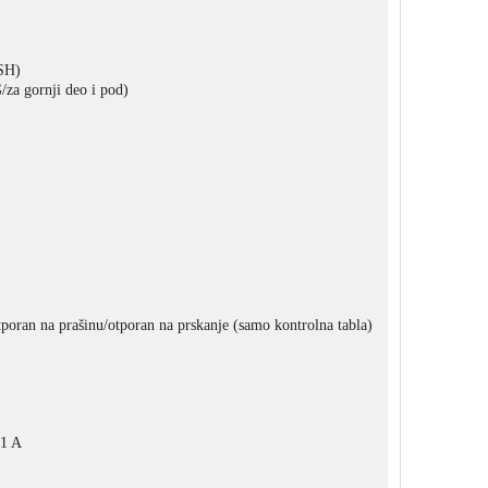
ASH)
/za gornji deo i pod)
poran na prašinu/otporan na prskanje (samo kontrolna tabla)
 1 A