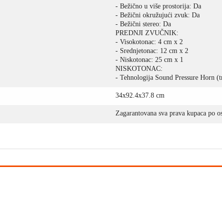
- Bežično u više prostorija: Da
- Bežični okružujući zvuk: Da
- Bežični stereo: Da
PREDNJI ZVUČNIK:
- Visokotonac: 4 cm x 2
- Srednjetonac: 12 cm x 2
- Niskotonac: 25 cm x 1
NISKOTONAC:
- Tehnologija Sound Pressure Horn (t
34x92.4x37.8 cm
Zagarantovana sva prava kupaca po os