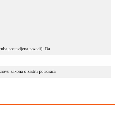
ruba postavljena pozadi): Da
novu zakona o zaštiti potrošača