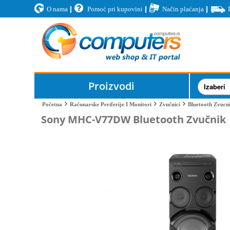
O nama
Pomoć pri kupovini
Način plaćanja
Proizvodi
Bluetooth Zvucni
Početna
Računarske Periferije I Monitori
Zvučnici
Sony MHC-V77DW Bluetooth Zvučnik