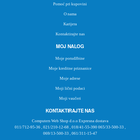
Pomoć pri kupovini
O nama
Karijera
Kontaktirajte nas
MOJ NALOG
Moje porudžbine
Moje kreditne priznanice
Moje adrese
Moji lični podaci
Moji vaučeri
KONTAKTIRAJTE NAS
Computers Web Shop d.o.o Expresna dostava
011/712-95-36
,
021/210-12-68
,
018/41-55-390
065/33-500-33
,
069/13-500-33
,
061/311-15-47