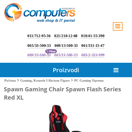
011/712-95-36
021/210-12-68
018/41-55-390
065/33-500-33
069/13-500-33
061/311-15-47
069/33-500-33
065/33-500-33
065/2-333-999
Proizvodi
PC Gaming Oprema
Početna
Gaming, Konzole I Akcione Figure
Spawn Gaming Chair Spawn Flash Series
Red XL