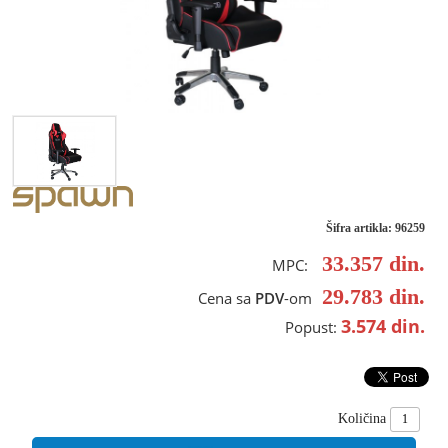
Šifra artikla: 96259
33.357
din.
MPC:
29.783
din.
Cena sa
PDV
-om
3.574
din.
Popust:
Količina