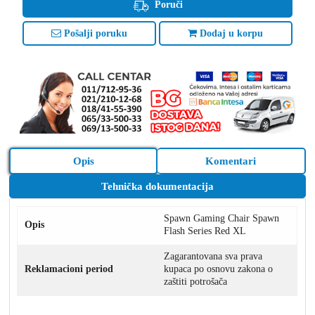
Poruči
Pošalji poruku
Dodaj u korpu
Opis
Komentari
Tehnička dokumentacija
Spawn Gaming Chair Spawn
Opis
Flash Series Red XL
Zagarantovana sva prava
Reklamacioni period
kupaca po osnovu zakona o
zaštiti potrošača