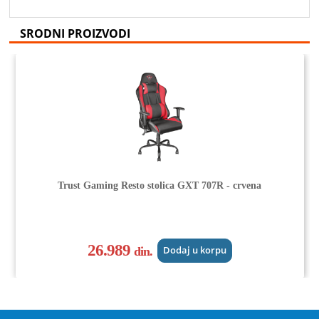
SRODNI PROIZVODI
Trust Gaming Resto stolica GXT 707R - crvena
26.989
din.
Dodaj u korpu