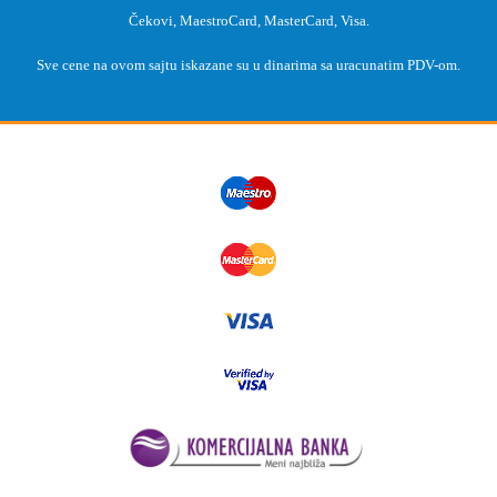
Čekovi, MaestroCard, MasterCard, Visa.
Sve cene na ovom sajtu iskazane su u dinarima sa uracunatim PDV-om.